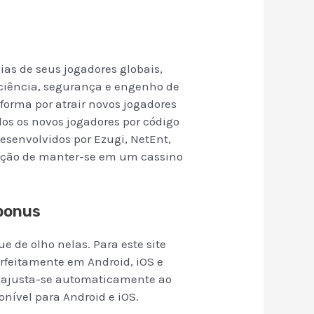
as de seus jogadores globais,
iciência, segurança e engenho de
forma por atrair novos jogadores
dos os novos jogadores por código
esenvolvidos por Ezugi, NetEnt,
oção de manter-se em um cassino
 bonus
 de olho nelas. Para este site
erfeitamente em Android, iOS e
 ajusta-se automaticamente ao
nível para Android e iOS.