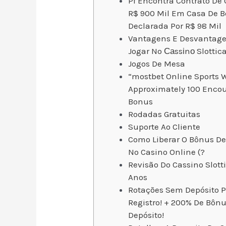
Pf Encontra Contrato De
R$ 900 Mil Em Casa De B
Declarada Por R$ 98 Mil
Vantagens E Desvantag
Jogar No Саssіnо Slottic
Jogos De Mesa
“mostbet Online Sports 
Approximately 100 Enco
Bonus
Rodadas Gratuitas
Suporte Ao Cliente
Como Liberar O Bônus De
No Casino Online (?
Revisão Do Cassino Slott
Anos
Rotações Sem Depósito 
Registro! + 200% De Bôn
Depósito!