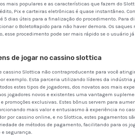
gos mais populares e as características que fazem do Slott
édito, Pix e carteiras eletrônicas é quase instantâneo. Con
é 5 dias úteis para a finalização do procedimento. Para 
n acionar o BoletoRapido para não haver demora. Os saqu
, esse procedimento pode ser mais rápido se o usuário já t
s de jogar no саssіnо slottica
e cassino Slottica não contraproducente para você atingir 
por exemplo. Esta parceria utilizando líderes da indústria
 todos estes tipos de jogadores, dos novatos aos mais expe
 aos jogadores novos e existentes uma vantagem supleme
to e promoções exclusivas. Estes bônus servem para aume
rcionando mais valor e entusiasmo à experiência no cas
r por cassino online, e no Slottica, estes pagamentos sã
riedade de métodos de pagamento, facilitando para os jo
e e segurança.