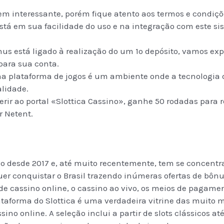
bem interessante, porém fique atento aos termos e condiç
stá em sua facilidade do uso e na integração com este s
s está ligado à realização do um 1o depósito, vamos expl
 para sua conta.
ma plataforma de jogos é um ambiente onde a tecnologia 
alidade.
erir ao portal «Slottica Cassino», ganhe 50 rodadas para r
r Netent.
tivo desde 2017 e, até muito recentemente, tem se concen
uer conquistar o Brasil trazendo inúmeras ofertas de bôn
 de cassino online, o cassino ao vivo, os meios de paga
ataforma do Slottica é uma verdadeira vitrine das muito 
sino online. A seleção inclui a partir de slots clássicos at