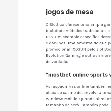
jogos de mesa
O Slottica oferece uma ampla ga
incluindo métodos tradicionais 
uso. Um exemplo específico dessa
e dar-lhes uma amostra do que po
promocional 100SUN pelo slot Boo
Evolution Gaming e outras empre
de verdade.
“mostbet online sports
As raspadinhas online também est
oficial, o casino desenvolveu um
Windows Mobile. Quando abre um
tamanho do ecrã. Também pode uti