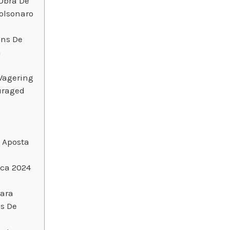
 Obra De
olsonaro
ens De
a
Wagering
uraged
 Aposta
ica 2024
Para
us De