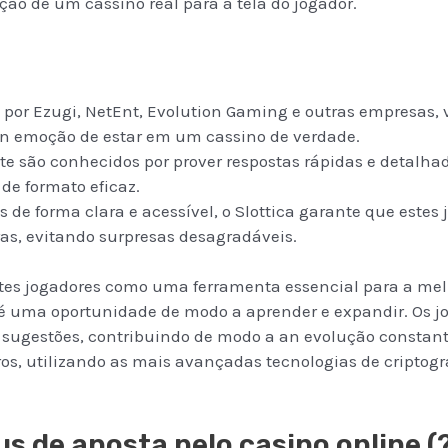
ão de um cassino real para a tela do jogador.
 por Ezugi, NetEnt, Evolution Gaming e outras empresas, 
n emoção de estar em um cassino de verdade.
te são conhecidos por prover respostas rápidas e detalhad
de formato eficaz.
 de forma clara e acessível, o Slottica garante que estes
as, evitando surpresas desagradáveis.
estes jogadores como uma ferramenta essencial para a mel
t, é uma oportunidade de modo a aprender e expandir. Os 
 sugestões, contribuindo de modo a an evolução constante
, utilizando as mais avançadas tecnologias de criptogra
s de aposta pelo casino online (