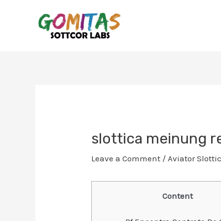
Skip
to
content
Post
navigation
slottica meinung r
Leave a Comment
/
Aviator Slotti
Content