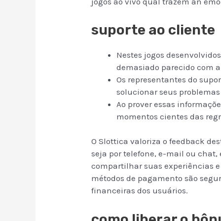
jogos ao vivo qual trazem an emoç
suporte ao cliente
Nestes jogos desenvolvidos
demasiado parecido com a
Os representantes do supor
solucionar seus problemas 
Ao prover essas informações
momentos cientes das regr
O Slottica valoriza o feedback d
seja por telefone, e-mail ou cha
compartilhar suas experiências e
métodos de pagamento são seguros
financeiras dos usuários.
como liberar o bônu