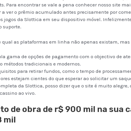
s. Para encontrar se vale a pena conhecer nosso site mai
ir a ver o prêmio acumulado antes precisamente por começ
s jogos da Slottica em seu dispositivo móvel. Infelizmen
 suporte.
ge qual as plataformas em linha não apenas existam, mas
pla gama de opções de pagamento com o objectivo de ate
do métodos tradicionais e modernos.
quisitos para retirar fundos, como o tempo de processament
ores estejam cientes do que esperar ao solicitar um saqu
completa da Slottica, posso dizer que o site é muito alegr
cassino ao vivo.
to de obra de r$ 900 mil na sua 
 mil