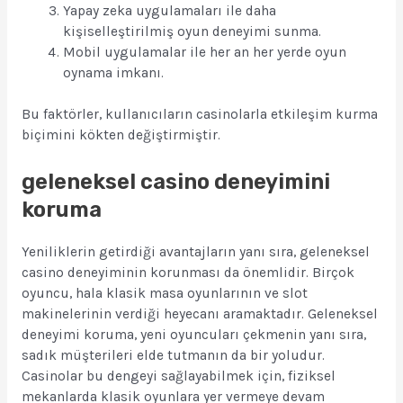
Yapay zeka uygulamaları ile daha
kişiselleştirilmiş oyun deneyimi sunma.
Mobil uygulamalar ile her an her yerde oyun
oynama imkanı.
Bu faktörler, kullanıcıların casinolarla etkileşim kurma
biçimini kökten değiştirmiştir.
geleneksel casino deneyimini
koruma
Yeniliklerin getirdiği avantajların yanı sıra, geleneksel
casino deneyiminin korunması da önemlidir. Birçok
oyuncu, hala klasik masa oyunlarının ve slot
makinelerinin verdiği heyecanı aramaktadır. Geleneksel
deneyimi koruma, yeni oyuncuları çekmenin yanı sıra,
sadık müşterileri elde tutmanın da bir yoludur.
Casinolar bu dengeyi sağlayabilmek için, fiziksel
mekanlarda klasik oyunlara yer vermeye devam