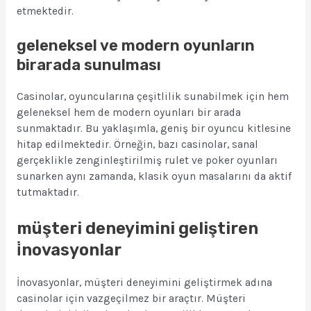
etmektedir.
geleneksel ve modern oyunların
birarada sunulması
Casinolar, oyuncularına çeşitlilik sunabilmek için hem
geleneksel hem de modern oyunları bir arada
sunmaktadır. Bu yaklaşımla, geniş bir oyuncu kitlesine
hitap edilmektedir. Örneğin, bazı casinolar, sanal
gerçeklikle zenginleştirilmiş rulet ve poker oyunları
sunarken aynı zamanda, klasik oyun masalarını da aktif
tutmaktadır.
müşteri deneyimini geliştiren
i̇novasyonlar
İnovasyonlar, müşteri deneyimini geliştirmek adına
casinolar için vazgeçilmez bir araçtır. Müşteri