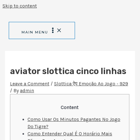
Skip to content
MAIN MENU
aviator slottica cinco linhas
Leave a Comment
/
Slottica ऐप Emoção Ao Jogo - 929
/ By
admin
Content
Como Usar Os Minutos Pagantes No Jogo
Do Tigre?
Como Entender Qual É O Horário Mais