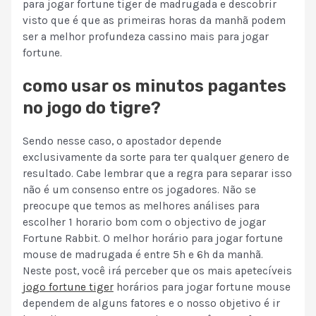
para jogar fortune tiger de madrugada e descobrir
visto que é que as primeiras horas da manhã podem
ser a melhor profundeza cassino mais para jogar
fortune.
como usar os minutos pagantes
no jogo do tigre?
Sendo nesse caso, o apostador depende
exclusivamente da sorte para ter qualquer genero de
resultado. Cabe lembrar que a regra para separar isso
não é um consenso entre os jogadores. Não se
preocupe que temos as melhores análises para
escolher 1 horario bom com o objectivo de jogar
Fortune Rabbit. O melhor horário para jogar fortune
mouse de madrugada é entre 5h e 6h da manhã.
Neste post, você irá perceber que os mais apetecíveis
jogo fortune tiger
horários para jogar fortune mouse
dependem de alguns fatores e o nosso objetivo é ir