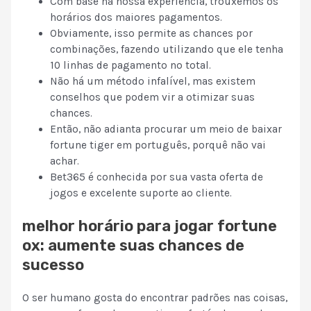
Com base na nossa experiência, trouxemos os
horários dos maiores pagamentos.
Obviamente, isso permite as chances por
combinações, fazendo utilizando que ele tenha
10 linhas de pagamento no total.
Não há um método infalível, mas existem
conselhos que podem vir a otimizar suas
chances.
Então, não adianta procurar um meio de baixar
fortune tiger em português, porquê não vai
achar.
Bet365 é conhecida por sua vasta oferta de
jogos e excelente suporte ao cliente.
melhor horário para jogar fortune
ox: aumente suas chances de
sucesso
O ser humano gosta do encontrar padrões nas coisas,