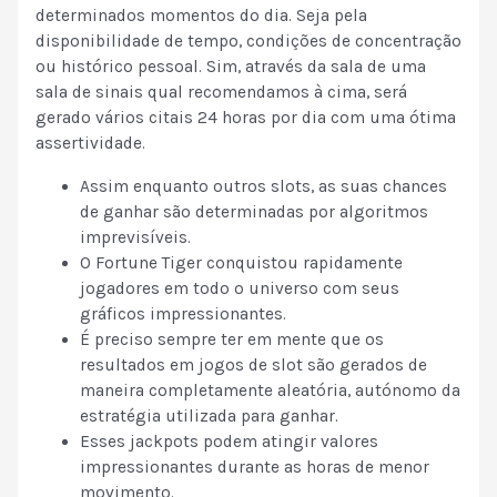
determinados momentos do dia. Seja pela
disponibilidade de tempo, condições de concentração
ou histórico pessoal. Sim, através da sala de uma
sala de sinais qual recomendamos à cima, será
gerado vários citais 24 horas por dia com uma ótima
assertividade.
Assim enquanto outros slots, as suas chances
de ganhar são determinadas por algoritmos
imprevisíveis.
O Fortune Tiger conquistou rapidamente
jogadores em todo o universo com seus
gráficos impressionantes.
É preciso sempre ter em mente que os
resultados em jogos de slot são gerados de
maneira completamente aleatória, autónomo da
estratégia utilizada para ganhar.
Esses jackpots podem atingir valores
impressionantes durante as horas de menor
movimento.