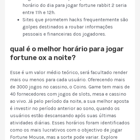
horário do dia para jogar fortune rabbit 2 seria
entre 11h e 12h.
Sites que prometem hacks frequentemente são
golpes destinados a roubar informações
pessoais e financeiras dos jogadores.
qual é o melhor horário para jogar
fortune ox a noite?
Esse é um valor médio teórico, será facultado render
mais ou menos para cada usuário. Oferecendo mais
de 3000 jogos no cassino, o Coins. Game tem mais de
40 fornecedores com jogos de slots, mesa e cassino
ao vivo. Já pelo período da noite, a sua melhor aposta
é investir no período anterior ao sono, quando os
usuários estão descansando após suas últimas
atividades diárias. Esses horários foram identificados
como os mais lucrativos com o objectivo de jogar
Fortune Mouse, mas a sorte pode variar. Explore