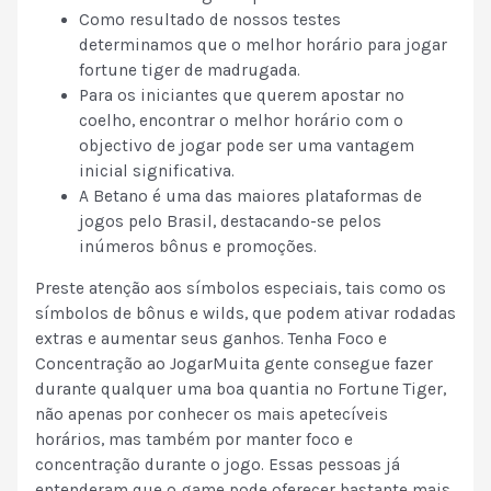
Como resultado de nossos testes
determinamos que o melhor horário para jogar
fortune tiger de madrugada.
Para os iniciantes que querem apostar no
coelho, encontrar o melhor horário com o
objectivo de jogar pode ser uma vantagem
inicial significativa.
A Betano é uma das maiores plataformas de
jogos pelo Brasil, destacando-se pelos
inúmeros bônus e promoções.
Preste atenção aos símbolos especiais, tais como os
símbolos de bônus e wilds, que podem ativar rodadas
extras e aumentar seus ganhos. Tenha Foco e
Concentração ao JogarMuita gente consegue fazer
durante qualquer uma boa quantia no Fortune Tiger,
não apenas por conhecer os mais apetecíveis
horários, mas também por manter foco e
concentração durante o jogo. Essas pessoas já
entenderam que o game pode oferecer bastante mais