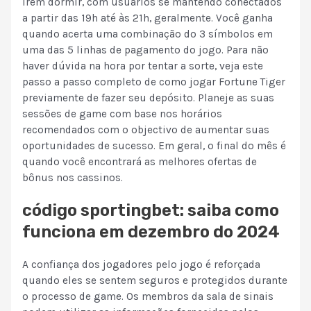
irem dormir, com usuários se mantendo conectados
a partir das 19h até às 21h, geralmente. Você ganha
quando acerta uma combinação do 3 símbolos em
uma das 5 linhas de pagamento do jogo. Para não
haver dúvida na hora por tentar a sorte, veja este
passo a passo completo de como jogar Fortune Tiger
previamente de fazer seu depósito. Planeje as suas
sessões de game com base nos horários
recomendados com o objectivo de aumentar suas
oportunidades de sucesso. Em geral, o final do mês é
quando você encontrará as melhores ofertas de
bônus nos cassinos.
código sportingbet: saiba como
funciona em dezembro do 2024
A confiança dos jogadores pelo jogo é reforçada
quando eles se sentem seguros e protegidos durante
o processo de game. Os membros da sala de sinais