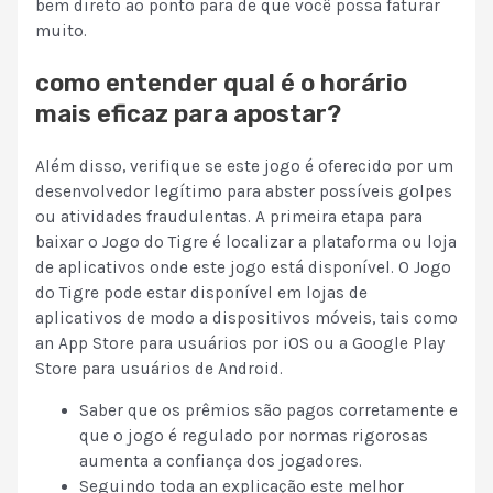
bem direto ao ponto para de que você possa faturar
muito.
como entender qual é o horário
mais eficaz para apostar?
Além disso, verifique se este jogo é oferecido por um
desenvolvedor legítimo para abster possíveis golpes
ou atividades fraudulentas. A primeira etapa para
baixar o Jogo do Tigre é localizar a plataforma ou loja
de aplicativos onde este jogo está disponível. O Jogo
do Tigre pode estar disponível em lojas de
aplicativos de modo a dispositivos móveis, tais como
an App Store para usuários por iOS ou a Google Play
Store para usuários de Android.
Saber que os prêmios são pagos corretamente e
que o jogo é regulado por normas rigorosas
aumenta a confiança dos jogadores.
Seguindo toda an explicação este melhor