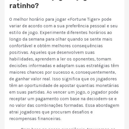
ratinho?
O melhor horário para jogar «Fortune Tiger» pode
variar de acordo com a sua preferência pessoal e seu
estilo de jogo. Experimente diferentes horários ao
longo da semana para olhar quando se sente mais
confortável e obtém melhores consequências
positivas. Aqueles que desenvolvem suas
habilidades, aprendem a ler os oponentes, tomam
decisões informadas e adaptam suas estratégias têm
maiores chances por sucesso e, consequentemente,
de ganhar valor real. Isso significa que os jogadores
têm an oportunidade de apostar quantias monetárias
em suas partidas. Ao vencer um jogo, o jogador pode
receptar um pagamento com base na deciodem-se e
no valor das combinações formadas. Essa abordagem
atrai jogadores que procuram desafios e
recompensas financeiras.