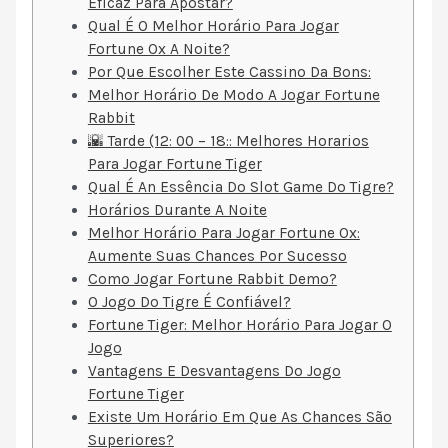
Eficaz Para Apostar?
Qual É O Melhor Horário Para Jogar
Fortune Ox A Noite?
Por Que Escolher Este Cassino Da Bons:
Melhor Horário De Modo A Jogar Fortune
Rabbit
🌇 Tarde (12: 00 – 18:: Melhores Horarios
Para Jogar Fortune Tiger
Qual É An Essência Do Slot Game Do Tigre?
Horários Durante A Noite
Melhor Horário Para Jogar Fortune Ox:
Aumente Suas Chances Por Sucesso
Como Jogar Fortune Rabbit Demo?
O Jogo Do Tigre É Confiável?
Fortune Tiger: Melhor Horário Para Jogar O
Jogo
Vantagens E Desvantagens Do Jogo
Fortune Tiger
Existe Um Horário Em Que As Chances São
Superiores?