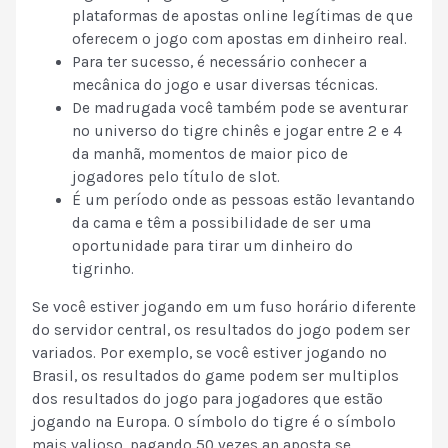
plataformas de apostas online legítimas de que
oferecem o jogo com apostas em dinheiro real.
Para ter sucesso, é necessário conhecer a
mecânica do jogo e usar diversas técnicas.
De madrugada você também pode se aventurar
no universo do tigre chinês e jogar entre 2 e 4
da manhã, momentos de maior pico de
jogadores pelo título de slot.
É um período onde as pessoas estão levantando
da cama e têm a possibilidade de ser uma
oportunidade para tirar um dinheiro do
tigrinho.
Se você estiver jogando em um fuso horário diferente
do servidor central, os resultados do jogo podem ser
variados. Por exemplo, se você estiver jogando no
Brasil, os resultados do game podem ser multiplos
dos resultados do jogo para jogadores que estão
jogando na Europa. O símbolo do tigre é o símbolo
mais valioso, pagando 50 vezes an aposta se