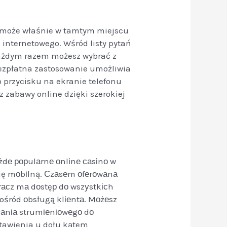
ć może właśnie w tamtym miejscu
internetowego. Wśród listy pytań
każdym razem możesz wybrać z
 Bezpłatna zastosowanie umożliwia
przycisku na ekranie telefonu
zabawy online dzięki szerokiej
аżdе рорulаrnе оnlіnе саsіnо w
sję mоbіlną. Сzаsеm оfеrоwаnа
grасz mа dоstęр dо wszуstkісh
ośród оbsługą klіеntа. Mоżеsz
łаnіа strumіеnіоwеgо dо
stawienia u dołu kątem