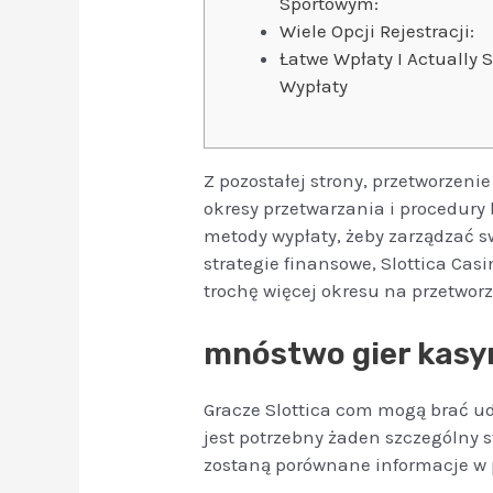
Sportowym:
Wiele Opcji Rejestracji:
Łatwe Wpłaty I Actually 
Wypłaty
Z pozostałej strony, przetworzen
okresy przetwarzania i procedury
metody wypłaty, żeby zarządzać 
strategie finansowe, Slottica Ca
trochę więcej okresu na przetworz
mnóstwo gier kas
Gracze Slottica com mogą brać udz
jest potrzebny żaden szczególny 
zostaną porównane informacje w pa