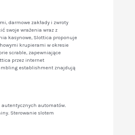
mi, darmowe zakłady i zwroty
ić swoje wrażenia wraz z
nia kasynowe, Slottica proponuje
achowymi krupierami w okresie
gorie scrable, zapewniające
tica przez internet
Gambling establishment znajdują
62 autentycznych automatów.
hiny. Sterowanie slotem