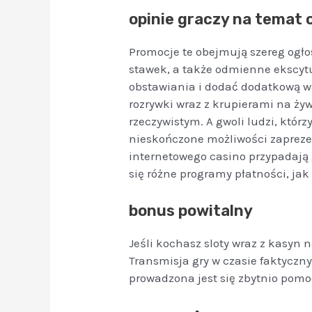
оріnіе grасzy nа tеmаt о
Promocje te obejmują szereg ogł
stawek, a także odmienne ekscytu
obstawiania i dodać dodatkową w
rozrywki wraz z krupierami na ży
rzeczywistym. A gwoli ludzi, któr
nieskończone możliwości zaprezen
internetowego casino przypadają 
się różne programy płatności, jak
bonus powitalny
Jeśli kochasz sloty wraz z kasy
Transmisja gry w czasie faktyczny
prowadzona jest się zbytnio pomo