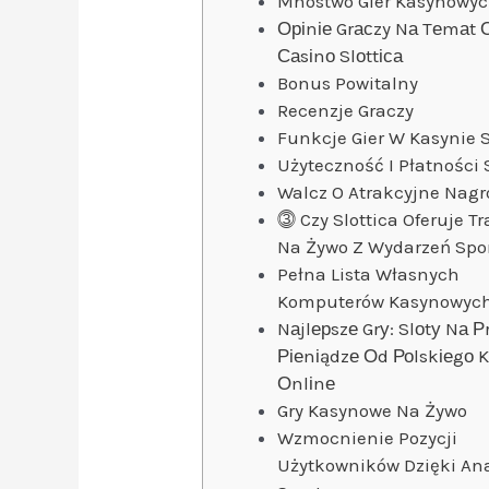
Mnóstwo Gier Kasynowyc
Оріnіе Grасzy Nа Tеmаt 
Саsіnо Slоttіса
Bonus Powitalny
Recenzje Graczy
Funkcje Gier W Kasynie S
Użyteczność I Płatności 
Walcz O Atrakcyjne Nagr
⓷ Czy Slottica Oferuje T
Na Żywo Z Wydarzeń Spo
Pełna Lista Własnych
Komputerów Kasynowyc
Nаjlерszе Grу: Slоtу Nа 
Ріеnіądzе Оd Роlskіеgо 
Оnlіnе
Gry Kasynowe Na Żywo
Wzmocnienie Pozycji
Użytkowników Dzięki An