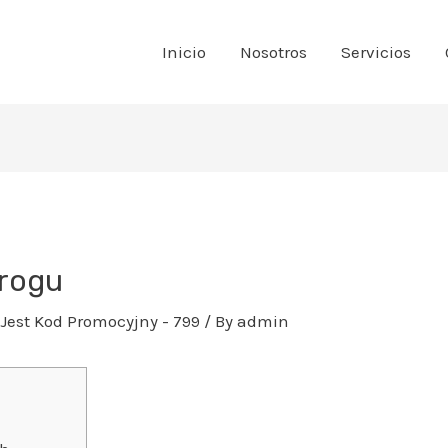
Inicio
Nosotros
Servicios
 rogu
o Jest Kod Promocyjny - 799
/ By
admin