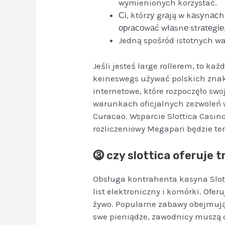
wymienionych korzystać.
Сі, którzу grаją w kаsуnас
орrасоwаć włаsnе strаtеgіе
Jedną spośród istotnych wa
Jeśli jesteś large rollerem, to k
keineswegs używać polskich znaków
internetowe, które rozpoczęło swo
warunkach oficjalnych zezwoleń
Curacao. Wsparcie Slottica Casin
rozliczeniowy Megapari będzie te
⓷ czy slottica oferuje
Obsługa kontrahenta kasyna Slott
list elektroniczny i komórki. Of
żywo. Popularne zabawy obejmują 
swe pieniądze, zawodnicy muszą o