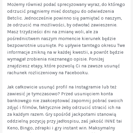
Możemy również podać sprecyzowany wyraz, do którego
odrzucić pragniemy mieć dostępu do odwiedzenia
Betclic. Jednocześnie powinno się pamiętać o naszym,
że odrzucić ma możliwości, by odwołać zawieszenie.
Masz trzydzieści dni na zmianę woli, ale za
pośrednictwem naszym momencie kierunek będzie
bezpowrotnie usunięte. Po upływie tamtego okresu Twe
informacje znikną na w każdej kwestii, a powrót będzie
wymagał zrobienia nieznanego opisie. Poniżej
znajdziesz etapy, które pozwolą Ci na zawsze usunąć
rachunek rozliczeniowy na Facebooku.
Jak całkowicie usunąć profil na Instagramie lub też
zawiesić je tymczasowo? Przed usunięciem konta
bankowego nie zaakceptować zapomnij pobrać swoich
zdjęć i filmów, faktycznie żeby odrzucić stracić ich na
za każdym razem. Gry spośród jackpotami stanowią
oddzielną pozycję przy jadłospisu, zaś jakość INNE tai
Keno, Bingo, zdrapki i gry instant win. Maksymalny