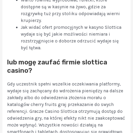
dostępne są w kasynie na żywo, gdzie za
rozgrywkę tuż przy stoliku odpowiadają wierni
krupierzy.
Jak widać ofert promocyjnych w kasyno Slottica
wydaje się być jakie możliwości niemiara i
rozstrzygnięcie o doborze odrzucić wydaje się
być łątwa.
lub mogę zaufać firmie slottica
casino?
Gdy uczestnik spełni wszelkie oczekiwania platformy,
wydaje się zachęcany do wdrożenia pieniędzy na dalsze
zakłady albo do odwiedzenia złożenia morału o
katalogów cherry fruits graj przekazanie do swych
referencji. Gracze Casino Slottica otrzymują dostęp do
odwiedzenia gry, na której efekty nikt nie zaakceptować
może wpłynąć. Wszystkie nowości działają na
smartfonach i tabletach, dostosowując się prawidłowo