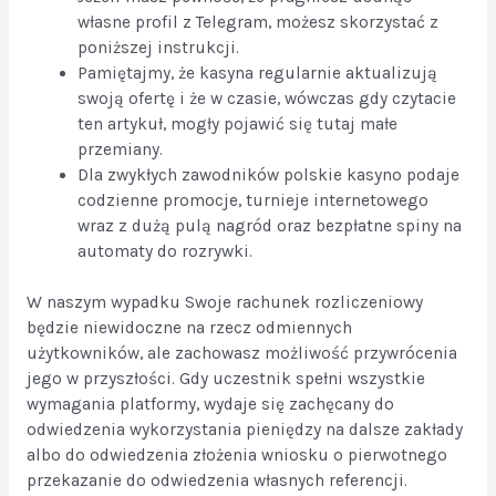
własne profil z Telegram, możesz skorzystać z
poniższej instrukcji.
Pamiętajmy, że kasyna regularnie aktualizują
swoją ofertę i że w czasie, wówczas gdy czytacie
ten artykuł, mogły pojawić się tutaj małe
przemiany.
Dla zwykłych zawodników polskie kasyno podaje
codzienne promocje, turnieje internetowego
wraz z dużą pulą nagród oraz bezpłatne spiny na
automaty do rozrywki.
W naszym wypadku Swoje rachunek rozliczeniowy
będzie niewidoczne na rzecz odmiennych
użytkowników, ale zachowasz możliwość przywrócenia
jego w przyszłości. Gdy uczestnik spełni wszystkie
wymagania platformy, wydaje się zachęcany do
odwiedzenia wykorzystania pieniędzy na dalsze zakłady
albo do odwiedzenia złożenia wniosku o pierwotnego
przekazanie do odwiedzenia własnych referencji.