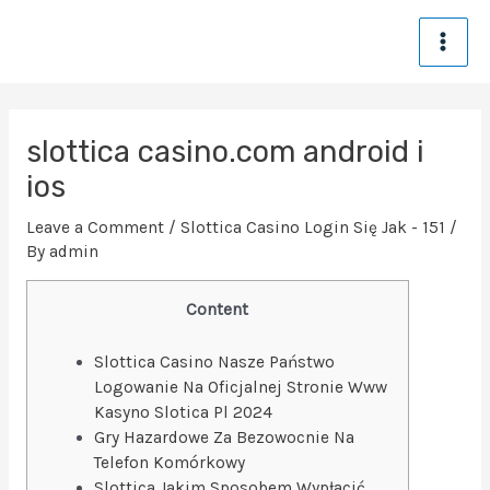
Skip
MA
to
content
ME
Post
navigation
slottica casino.com android i
ios
Leave a Comment
/
Slottica Casino Login Się Jak - 151
/
By
admin
Content
Slottica Casino Nasze Państwo ️
Logowanie Na Oficjalnej Stronie Www
Kasyno Slotica Pl 2024
Gry Hazardowe Za Bezowocnie Na
Telefon Komórkowy
Slottica Jakim Sposobem Wypłacić