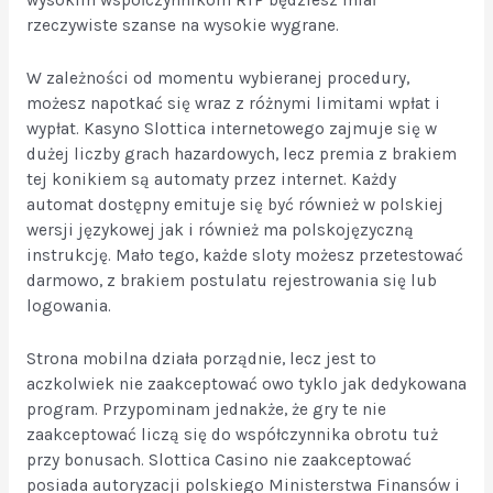
wysokim współczynnikom RTP będziesz miał
rzeczywiste szanse na wysokie wygrane.
W zależności od momentu wybieranej procedury,
możesz napotkać się wraz z różnymi limitami wpłat i
wypłat. Kasyno Slottica internetowego zajmuje się w
dużej liczby grach hazardowych, lecz premia z brakiem
tej konikiem są automaty przez internet. Każdy
automat dostępny emituje się być również w polskiej
wersji językowej jak i również ma polskojęzyczną
instrukcję. Mało tego, każde sloty możesz przetestować
darmowo, z brakiem postulatu rejestrowania się lub
logowania.
Strona mobilna działa porządnie, lecz jest to
aczkolwiek nie zaakceptować owo tyklo jak dedykowana
program. Przypominam jednakże, że gry te nie
zaakceptować liczą się do współczynnika obrotu tuż
przy bonusach. Slottica Casino nie zaakceptować
posiada autoryzacji polskiego Ministerstwa Finansów i