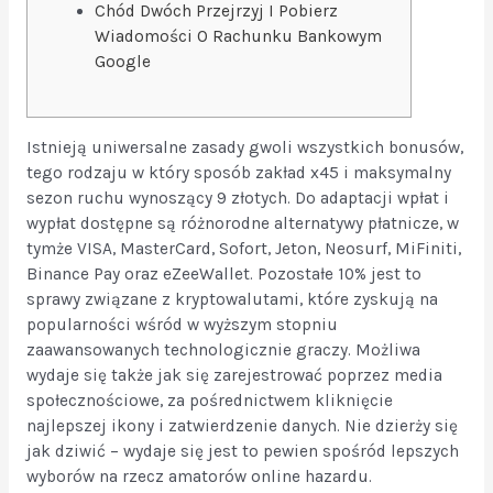
Chód Dwóch Przejrzyj I Pobierz
Wiadomości O Rachunku Bankowym
Google
Istnieją uniwersalne zasady gwoli wszystkich bonusów,
tego rodzaju w który sposób zakład x45 i maksymalny
sezon ruchu wynoszący 9 złotych. Do adaptacji wpłat i
wypłat dostępne są różnorodne alternatywy płatnicze, w
tymże VISA, MasterCard, Sofort, Jeton, Neosurf, MiFiniti,
Binance Pay oraz eZeeWallet. Pozostałe 10% jest to
sprawy związane z kryptowalutami, które zyskują na
popularności wśród w wyższym stopniu
zaawansowanych technologicznie graczy. Możliwa
wydaje się także jak się zarejestrować poprzez media
społecznościowe, za pośrednictwem kliknięcie
najlepszej ikony i zatwierdzenie danych. Nie dzierży się
jak dziwić – wydaje się jest to pewien spośród lepszych
wyborów na rzecz amatorów online hazardu.