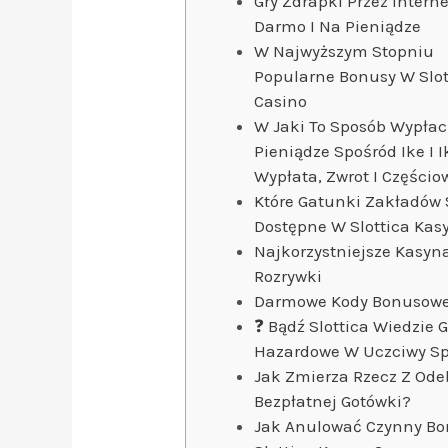
Gry Zdrapki Przez Interne
Darmo I Na Pieniądze
W Najwyższym Stopniu
Popularne Bonusy W Slot
Casino
W Jaki To Sposób Wypłac
Pieniądze Spośród Ike I 
Wypłata, Zwrot I Części
Które Gatunki Zakładów 
Dostępne W Slottica Kas
Najkorzystniejsze Kasyn
Rozrywki
Darmowe Kody Bonusowe
❓ Bądź Slottica Wiedzie G
Hazardowe W Uczciwy S
Jak Zmierza Rzecz Z Od
Bezpłatnej Gotówki?
Jak Anulować Czynny B