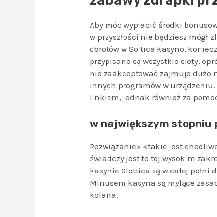
zabawy zdrapki prz
Aby móc wypłacić środki bonusowe
w przyszłości nie będziesz mógł 
obrotów w Soltica kasyno, konie
przypisane są wszystkie sloty, op
nie zaakceptować zajmuje dużo mi
innych programów w urządzeniu. 
linkiem, jednak również za pomoc
w największym stopniu p
Rozwiązanie» «takie jest chodliw
świadczy jest to tej wysokim zak
kasynie Slottica są w całej pełni
Minusem kasyna są mylące zasady
kolana.