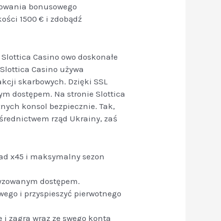
odowania bonusowego
ści 1500 € i zdobądź
 Slottica Casino owo doskonałe
Slottica Casino używa
kcji skarbowych. Dzięki SSL
ym dostępem. Na stronie Slottica
nych konsol bezpiecznie. Tak,
ośrednictwem rząd Ukrainy, zaś
ład x45 i maksymalny sezon
oryzowanym dostępem.
wego i przyspieszyć pierwotnego
ie i zagra wraz ze swego konta