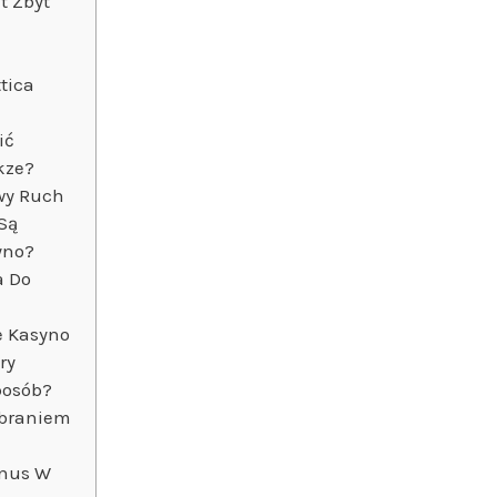
t Zbyt
tica
ić
Ikze?
owy Ruch
Są
yno?
a Do
 Kasyno
ry
posób?
ebraniem
onus W