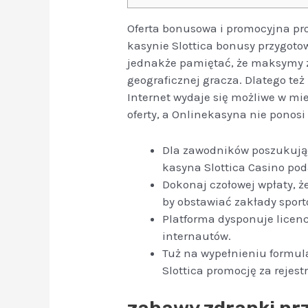
Oferta bonusowa i promocyjna pr
kasynie Slottica bonusy przygoto
jednakże pamiętać, że maksymy za
geograficznej gracza. Dlatego te
Internet wydaje się możliwe w mi
oferty, a Onlinekasyna nie ponos
Dla zawodników poszukując
kasyna Slottica Casino pod
Dokonaj czołowej wpłaty, że
by obstawiać zakłady sport
Platforma dysponuje licen
internautów.
Tuż na wypełnieniu formul
Slottica promocję za rejes