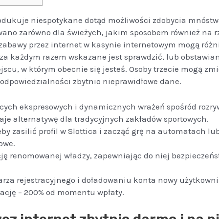
odukuje niespotykane dotąd możliwości zdobycia mnóstw
wano zarówno dla świeżych, jakim sposobem również na rz
bawy przez internet w kasynie internetowym mogą różnić 
ż za każdym razem wskazane jest sprawdzić, lub obstawia
ejscu, w którym obecnie się jesteś. Osoby trzecie mogą z
i odpowiedzialności zbytnio nieprawidłowe dane.
ych ekspresowych i dynamicznych wrażeń spośród rozrywk
aje alternatywę dla tradycyjnych zakładów sportowych.
by zasilić profil w Slottica i zacząć grę na automatach l
owe.
cję renomowanej władzy, zapewniając do niej bezpieczeńs
arza rejestracyjnego i doładowaniu konta nowy użytkowni
trację – 200% od momentu wpłaty.