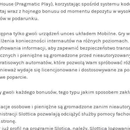
House (Pragmatic Play), korzystając spośród systemu k
aj wraz z hojnego bonusu od momentu depozytu w wysoko
nów w podarunku.
tępna tylko gwoli urządzeń unces układem Mobilne. Gry w
lżenia konieczności internautów na różnych poziomach. 
frowania informacji, aby zapewnić bezpieczeństwo transa
ycznych i pieniężne są gromadzone przed nieautoryzowan
 gratisowych automatów, które pozwolą Wam spróbować róż
onieważ wydaje się licencjonowane i dostosowywane za p
we poparcie.
dy gwoli każdego bonusów, tego typu jakim sposobem zak
rmacje osobowe i pieniężne są gromadzone zanim nieaut
stracji Slottica pozwalają odciążyć służby pomocy facho
stronę.
ł już profil na programie Slotica, należy, Slottica logowan