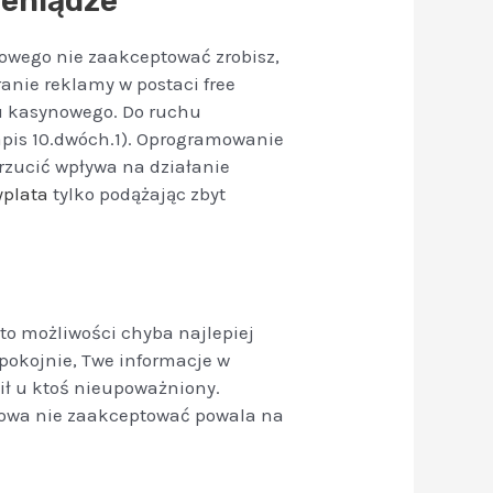
ieniądze
 owego nie zaakceptować zrobisz,
anie reklamy w postaci free
u kasynowego. Do ruchu
zapis 10.dwóch.1). Oprogramowanie
rzucić wpływa na działanie
yplata
tylko podążając zbyt
to możliwości chyba najlepiej
spokojnie, Twe informacje w
cił u ktoś nieupoważniony.
etowa nie zaakceptować powala na