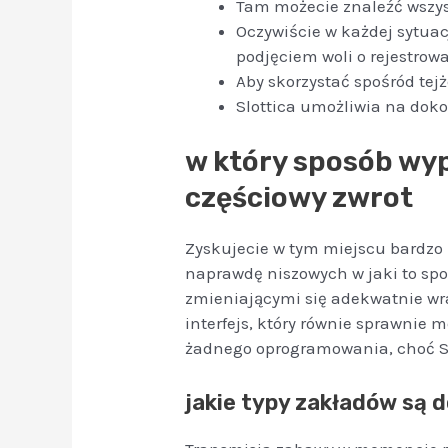
Tam możecie znaleźć wszyst
Oczywiście w każdej sytua
podjęciem woli o rejestrowa
Aby skorzystać spośród tejż
Slottica umożliwia na dok
w który sposób wypł
częściowy zwrot
Zyskujecie w tym miejscu bardzo p
naprawdę niszowych w jaki to spo
zmieniającymi się adekwatnie wra
interfejs, który równie sprawnie 
żadnego oprogramowania, choć Sl
jakie typy zakładów są 