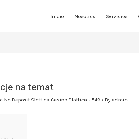
Inicio
Nosotros
Servicios
acje na temat
o No Deposit Slottica Casino Slottica - 549
/ By
admin