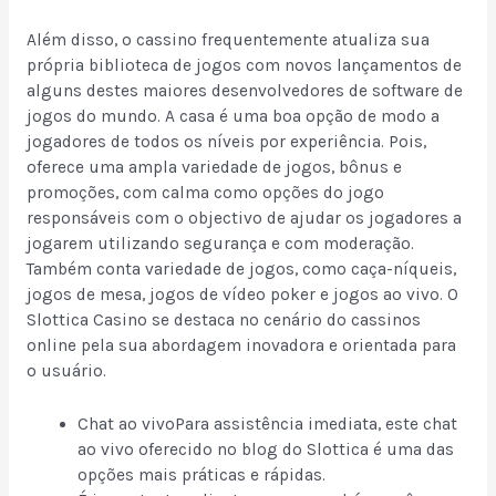
Além disso, o cassino frequentemente atualiza sua
própria biblioteca de jogos com novos lançamentos de
alguns destes maiores desenvolvedores de software de
jogos do mundo. A casa é uma boa opção de modo a
jogadores de todos os níveis por experiência. Pois,
oferece uma ampla variedade de jogos, bônus e
promoções, com calma como opções do jogo
responsáveis com o objectivo de ajudar os jogadores a
jogarem utilizando segurança e com moderação.
Também conta variedade de jogos, como caça-níqueis,
jogos de mesa, jogos de vídeo poker e jogos ao vivo. O
Slottica Casino se destaca no cenário do cassinos
online pela sua abordagem inovadora e orientada para
o usuário.
Chat ao vivoPara assistência imediata, este chat
ao vivo oferecido no blog do Slottica é uma das
opções mais práticas e rápidas.