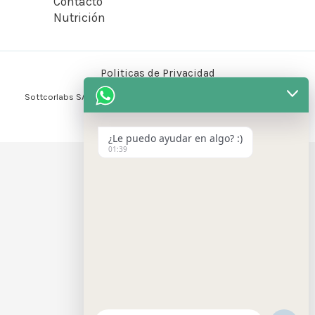
Contacto
Nutrición
Politicas de Privacidad
Sottcorlabs SAC Copyright © 2026 | Desarrollado por Domkanati
Tecnology
¿Le puedo ayudar en algo? :)
01:39