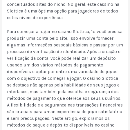
conceituados sites do nicho. No geral, este cassino na
Slottica é uma óptima opção para jogadores de todos
estes níveis de experiência.
Para começar a jogar no casino Slottica, 1o você precisa
produzir uma conta pelo site. Isso envolve fornecer
algumas informações pessoais básicas e passar por um
processo de verificação de identidade. Após a criação e
verificação da conta, você pode realizar um depósito
usando um dos vários métodos de pagamento
disponíveis e optar por entre uma variedade de jogos
com o objectivo de começar a jogar. O casino Slottica
se destaca não apenas pela habilidade de seus jogos e
interfaces, mas também pela escolha e segurança dos
métodos de pagamento que oferece aos seus usuários.
A flexibilidade e a segurança nas transações financeiras
são cruciais para uman experiência de jogo satisfatória
e sem preocupações. Neste artigo, exploramos os
métodos do saque e depósito disponíveis no casino