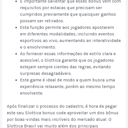
É importante salientar que esses bónus vêm com
requisitos por estacas que precisam ser
cumpridos previamente que quaisquer ganhos
possam ser retirados.
Esta função permite aos jogadores apostarem
em diferentes modalidades, incluindo eventos
esportivos ao vivo, aumentando an interatividade
e o envolvimento.
Ao fornecer essas informações de estilo clara e
acessível, o Slottica garante que os jogadores
estejam sempre cientes das regras, evitando
surpresas desagradáveis.
Este game é ideal de modo a quem busca uma
experiência relaxante, porém ao mesmo tempo
envolvente.
Após finalizar o processo do cadastro, é hora de pegar
este seu Slottica bonus code aproveitar um dos bônus
por boas-vindas mais incríveis do mercado atual. O
Slottica Brasil vai muito além dos principais