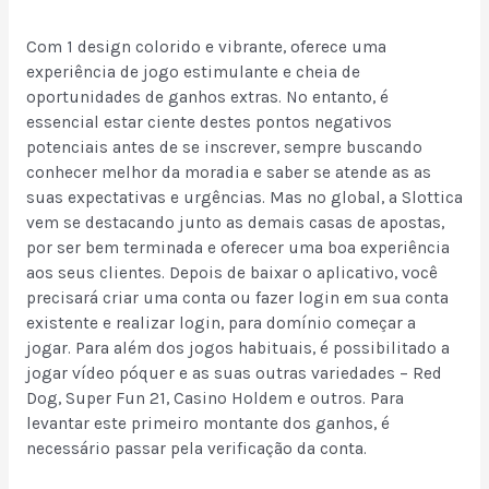
Com 1 design colorido e vibrante, oferece uma
experiência de jogo estimulante e cheia de
oportunidades de ganhos extras. No entanto, é
essencial estar ciente destes pontos negativos
potenciais antes de se inscrever, sempre buscando
conhecer melhor da moradia e saber se atende as as
suas expectativas e urgências. Mas no global, a Slottica
vem se destacando junto as demais casas de apostas,
por ser bem terminada e oferecer uma boa experiência
aos seus clientes. Depois de baixar o aplicativo, você
precisará criar uma conta ou fazer login em sua conta
existente e realizar login, para domínio começar a
jogar. Para além dos jogos habituais, é possibilitado a
jogar vídeo póquer e as suas outras variedades – Red
Dog, Super Fun 21, Casino Holdem e outros. Para
levantar este primeiro montante dos ganhos, é
necessário passar pela verificação da conta.