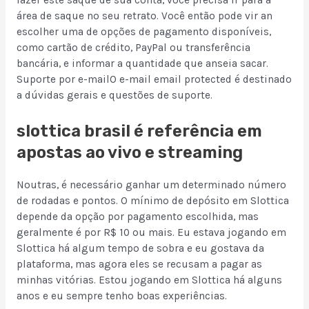
fazer este saque de sua conta, você precisa ir para a
área de saque no seu retrato. Você então pode vir an
escolher uma de opções de pagamento disponíveis,
como cartão de crédito, PayPal ou transferência
bancária, e informar a quantidade que anseia sacar.
Suporte por e-mailO e-mail email protected é destinado
a dúvidas gerais e questões de suporte.
slottica brasil é referência em
apostas ao vivo e streaming
Noutras, é necessário ganhar um determinado número
de rodadas e pontos. O mínimo de depósito em Slottica
depende da opção por pagamento escolhida, mas
geralmente é por R$ 10 ou mais. Eu estava jogando em
Slottica há algum tempo de sobra e eu gostava da
plataforma, mas agora eles se recusam a pagar as
minhas vitórias. Estou jogando em Slottica há alguns
anos e eu sempre tenho boas experiências.