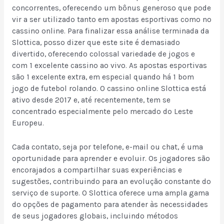
concorrentes, oferecendo um bônus generoso que pode
vir a ser utilizado tanto em apostas esportivas como no
cassino online. Para finalizar essa análise terminada da
Slottica, posso dizer que este site é demasiado
divertido, oferecendo colossal variedade de jogos e
com 1 excelente cassino ao vivo. As apostas esportivas
são 1 excelente extra, em especial quando há 1 bom
jogo de futebol rolando. O cassino online Slottica está
ativo desde 2017 e, até recentemente, tem se
concentrado especialmente pelo mercado do Leste
Europeu.
Cada contato, seja por telefone, e-mail ou chat, é uma
oportunidade para aprender e evoluir. Os jogadores são
encorajados a compartilhar suas experiências e
sugestões, contribuindo para an evolução constante do
serviço de suporte. O Slottica oferece uma ampla gama
do opções de pagamento para atender às necessidades
de seus jogadores globais, incluindo métodos