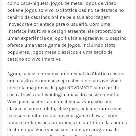
como caça-níqueis, jogos de mesa, jogos de vídeo
poker e jogos ao vivo. O Slottica Casino se destaca no
cenário de cassinos online pela sua abordagem
inovadora e orientada para o usuário. Com uma
interface intuitiva e design atraente, ele proporciona
uman experiência de jogo fluida e agradável. O cassino
oferece uma vasta gama de jogos, incluindo slots
populares, jogos mesa clássicos e uma seção de
cassino ao vivo imersiva.
Agora, talvez o principal diferencial do Slottica casino
em relação aos demais seja estes slots ao vivo. Você
controla máquinas de jogo NOVOMATIC sem sair de
casa através da tecnologia única do acesso remoto.
Você pode se distrair com diversas variações de
clássicos como roleta, blackjack, poker e muito mais.
Isso sem contar os tão amados game shows – com
jogos similares aos programas do auditório das noites
de domingo. Você vai se sentir em um programa de