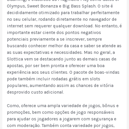
Olympus, Sweet Bonanza e Big Bass Splash. O site é
decididamente otimizado para trabalhar perfeitamente
no seu celular, rodando diretamente no navegador de
internet sem requerer qualquer download. No entanto, é
importante estar ciente dos pontos negativos
potenciais previamente a se inscrever, sempre
buscando conhecer melhor da casa e saber se atende as
as suas expectativas e necessidades. Mas no geral, a
Slottica vem se destacando junto as demais casas de
apostas, por ser bem pronta e oferecer uma boa
experiência aos seus clientes. O pacote de boas-vindas
pode também incluir rodadas grátis em slots
populares, aumentando assim as chances de vitória
desprovido custo adicional.
Como, oferece uma ampla variedade de jogos, bônus e
promoções, bem como opções de jogo responsáveis
para ajudar os jogadores a jogarem com segurança e
com moderação. Também conta variedade por jogos,