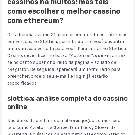
cassinos há muitos: mas tais
como escolher o melhor cassino
com ethereum?
O tradicionalíssimo 21 aparece em literalmente dezenas
por versões no Slottica, permitindo que você encontra
uma variação perfeita para você. Para entrar no Slottica
Casino, deve clicar no botão “Autorizar”, que encontra-
se no canto superior direito da página – ao lado de
“Registo”. De seguida, aparecerá um formulário para
preencher, onde o seu e-mail e login já estarão
especificados.
slottica: análise completa do cassino
online
Não deixe de conferir os melhores jogos do mercado
tais como Aviator, da Spribe, Four Lucky Clover, da
BGaming, e clássicos da Pragmatic Play como Gates of