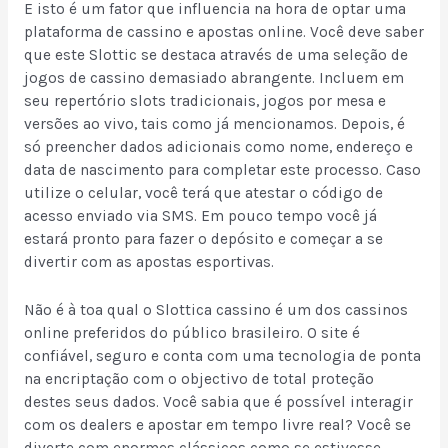
E isto é um fator que influencia na hora de optar uma
plataforma de cassino e apostas online. Você deve saber
que este Slottic se destaca através de uma seleção de
jogos de cassino demasiado abrangente. Incluem em
seu repertório slots tradicionais, jogos por mesa e
versões ao vivo, tais como já mencionamos. Depois, é
só preencher dados adicionais como nome, endereço e
data de nascimento para completar este processo. Caso
utilize o celular, você terá que atestar o código de
acesso enviado via SMS. Em pouco tempo você já
estará pronto para fazer o depósito e começar a se
divertir com as apostas esportivas.
Não é à toa qual o Slottica cassino é um dos cassinos
online preferidos do público brasileiro. O site é
confiável, seguro e conta com uma tecnologia de ponta
na encriptação com o objectivo de total proteção
destes seus dados. Você sabia que é possível interagir
com os dealers e apostar em tempo livre real? Você se
diverte com enormes clássicos como se estivesse