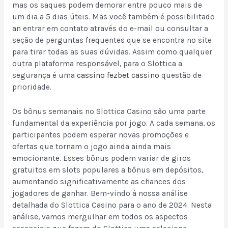
mas os saques podem demorar entre pouco mais de
um dia a 5 dias úteis. Mas você também é possibilitado
an entrar em contato através do e-mail ou consultar a
seção de perguntas frequentes que se encontra no site
para tirar todas as suas dúvidas. Assim como qualquer
outra plataforma responsável, para o Slottica a
segurança é uma
cassino fezbet cassino
questão de
prioridade.
Os bônus semanais no Slottica Casino são uma parte
fundamental da experiência por jogo. A cada semana, os
participantes podem esperar novas promoções e
ofertas que tornam o jogo ainda ainda mais
emocionante. Esses bônus podem variar de giros
gratuitos em slots populares a bônus em depósitos,
aumentando significativamente as chances dos
jogadores de ganhar. Bem-vindo à nossa análise
detalhada do Slottica Casino para o ano de 2024. Nesta
análise, vamos mergulhar em todos os aspectos