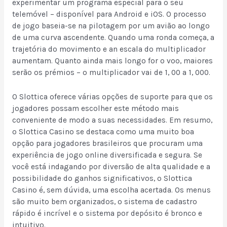
experimentar um programa especial para o seu
telemóvel – disponível para Android e iOS. O processo
de jogo baseia-se na pilotagem por um avião ao longo
de uma curva ascendente. Quando uma ronda começa, a
trajetória do movimento e an escala do multiplicador
aumentam. Quanto ainda mais longo for o voo, maiores
serão os prémios – o multiplicador vai de 1, 00 a 1, 000.
O Slottica oferece várias opções de suporte para que os
jogadores possam escolher este método mais
conveniente de modo a suas necessidades. Em resumo,
o Slottica Casino se destaca como uma muito boa
opção para jogadores brasileiros que procuram uma
experiência de jogo online diversificada e segura. Se
você está indagando por diversão de alta qualidade e a
possibilidade do ganhos significativos, o Slottica
Casino é, sem dúvida, uma escolha acertada. Os menus
são muito bem organizados, o sistema de cadastro
rápido é incrível e o sistema por depósito é bronco e
intuitivo.