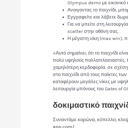
Olympus demo με εικονικό 
Ανοιγοντας το παιχνίδι, μπο
Εγγραφείτε και λάβετε δωρε
Για να μπείτε στη λειτουργ
scatter στην οθόνη σας.
Η μέγιστη νίκη (max win), π
«Αυτό σημαίνει, ότι το παιχνίδι ε
πολύ υψηλούς πολλαπλασιαστές. Ωσ
χαμηλότερη κερδοφορία, σε σχέση 
στο παιχνίδι από τους παίκτες των
καταφέρουν μεγάλες νίκες με υψηλ
λειτουργία μπόνους του Gates of O
δοκιμαστικό παιχνί
Συναντάμε κορώνα, κύπελλο, κλεψ
app.com/