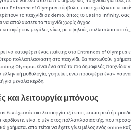
ympus είναι ένα από τα πιο δημοφιλές παιχνίδια για τους π
τα Entrance of Olympus σύμβολα, που σχετίζονται κι εκεί
τρέπουν το παιχνίδι σε demo, όπως το Casino Infinity, σας
ι να απολαύσετε το παιχνίδι χωρίς άγχος.
θα καταφέρουν μεγάλες νίκες με υψηλούς πολλαπλασιαστές,
ρεί να καταφέρει ένας παίκτης στο Entrances of Olympus είν
ύτερο πολλαπλασιαστή στο παιχνίδι, θα πιστωθούν χρήματ
arding Olympus είναι ένα από τα πιο δημοφιλές παιχνίδια γ
αία ελληνική μυθολογία, γοητεύει, ενώ προσφέρει ένα» «συ
ή για μεγάλα κέρδη.
ς και λειτουργία μπόνους
pus δεν έχει κάποια λειτουργία τζάκποτ, εσωτερικό ή προοδευ
κερδίσετε, είναι ο μέγιστος πολλαπλασιαστής, που προσφέρ
ά χρήματα, απαιτείται να έχετε γίνει μέλος ενός online κα