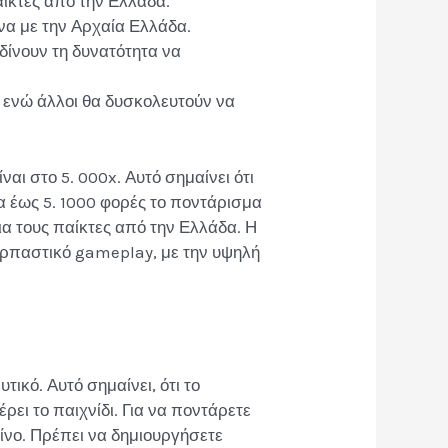
αίκτες από την Ελλάδα.
να με την Αρχαία Ελλάδα.
 δίνουν τη δυνατότητα να
 ενώ άλλοι θα δυσκολευτούν να
αι στο 5. 000x. Αυτό σημαίνει ότι
α έως 5. 1000 φορές το ποντάρισμα
ια τους παίκτες από την Ελλάδα. Η
ναρπαστικό gameplay, με την υψηλή
τικό. Αυτό σημαίνει, ότι το
ει το παιχνίδι. Για να ποντάρετε
ζίνο. Πρέπει να δημιουργήσετε