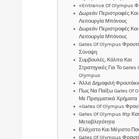
«Entrance Of Olympus Φ
Δωρεάν Περιστροφές Και
Λειτουργία Μπόνους
Δωρεάν Περιστροφές Και
Λειτουργία Μπόνους
Gates Of Olympus Φρουτ
Σύνοψη
Συμβουλές, Κόλπα Και
Στρατηγικές Για Το Gates 
Olympus
Άλλα Δημοφιλή Φρουτάκι
Πως Να Παίξω Gates Of 
Με Πραγματικά Χρήματα
«Gates Of Olympus Φρου
Gates Of Olympus Rtp Κα
Μεταβλητότητα
Ελάχιστο Και Μέγιστο Π
Gates Of Olympus Φρουτ