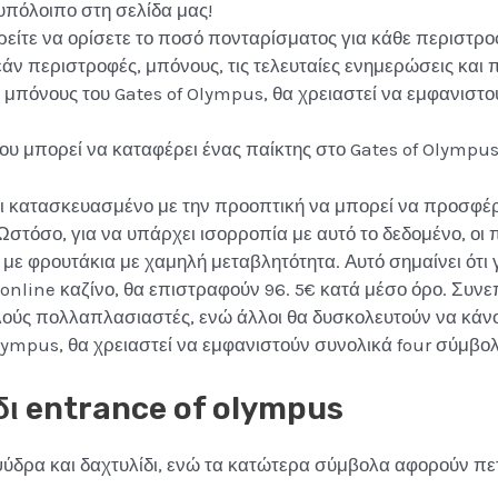
υπόλοιπο στη σελίδα μας!
ρείτε να ορίσετε το ποσό πονταρίσματος για κάθε περιστροφ
άν περιστροφές, μπόνους, τις τελευταίες ενημερώσεις και 
ία μπόνους του Gates of Olympus, θα χρειαστεί να εμφανισ
ου μπορεί να καταφέρει ένας παίκτης στο Gates of Olympus 
ίναι κατασκευασμένο με την προοπτική να μπορεί να προσφέρ
τόσο, για να υπάρχει ισορροπία με αυτό το δεδομένο, οι
με φρουτάκια με χαμηλή μεταβλητότητα. Αυτό σημαίνει ότι 
 online καζίνο, θα επιστραφούν 96. 5€ κατά μέσο όρο. Συνε
ούς πολλαπλασιαστές, ενώ άλλοι θα δυσκολευτούν να κάνουν
lympus, θα χρειαστεί να εμφανιστούν συνολικά four σύμβολ
δι entrance of olympus
ύδρα και δαχτυλίδι, ενώ τα κατώτερα σύμβολα αφορούν πε