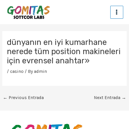
Skip
MA
to
content
ME
Post
navigation
dünyanın en iyi kumarhane
nerede tüm position makineleri
için evrensel anahtar»
/
casino
/ By
admin
←
Previous Entrada
Next Entrada
→