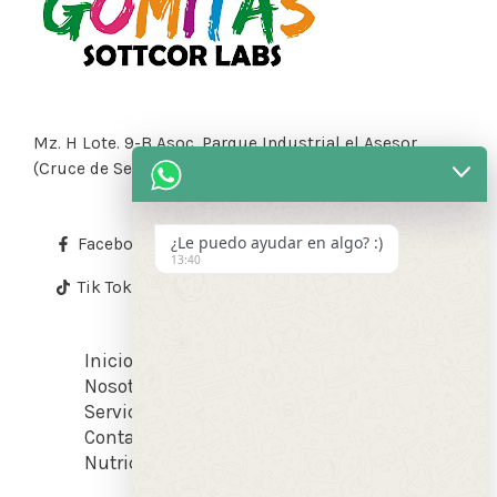
Mz. H Lote. 9-B Asoc. Parque Industrial el Asesor
(Cruce de Sep. Industrial con los Ángeles)
¿Le puedo ayudar en algo? :)
Facebook
Instagram
Contacto
13:40
Tik Tok
Inicio
Nosotros
Servicios
Contacto
Nutrición