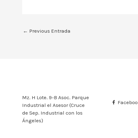
←
Previous Entrada
Mz. H Lote. 9-B Asoc. Parque
Faceboo
Industrial el Asesor (Cruce
de Sep. Industrial con los
Ángeles)