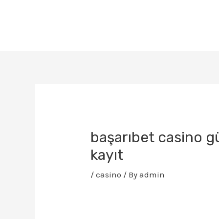
Skip
to
content
Post
navigation
başarıbet casino gü
kayıt
/
casino
/ By
admin