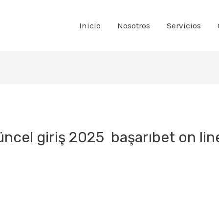
Inicio
Nosotros
Servicios
ncel giriş 2025 ️ başarıbet on lin