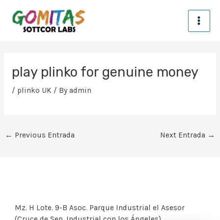
Skip
MA
to
content
ME
Post
navigation
play plinko for genuine money
/
plinko UK
/ By
admin
←
Previous Entrada
Next Entrada
→
Mz. H Lote. 9-B Asoc. Parque Industrial el Asesor
(Cruce de Sep. Industrial con los Ángeles)