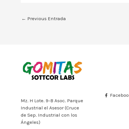
←
Previous Entrada
Faceboo
Mz. H Lote. 9-B Asoc. Parque
Industrial el Asesor (Cruce
de Sep. Industrial con los
Ángeles)