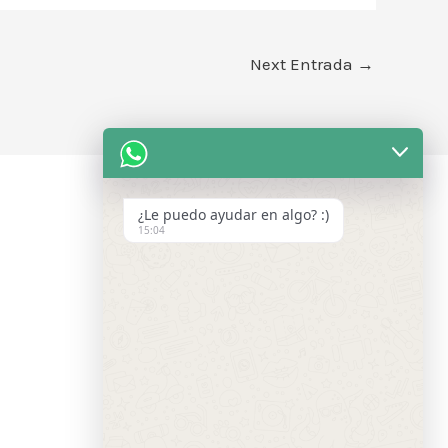
Next Entrada
→
¿Le puedo ayudar en algo? :)
15:04
Inicio
Nosotros
Servicios
Contacto
Nutrición