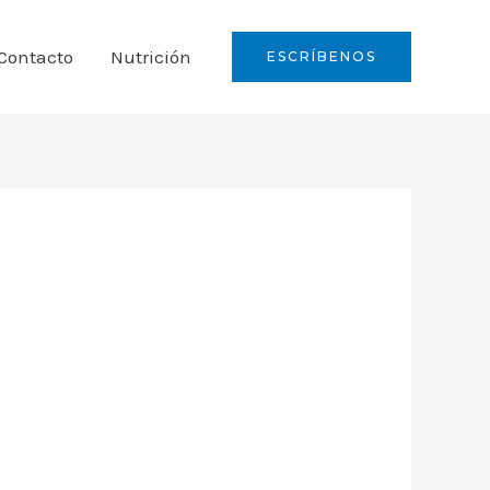
Contacto
Nutrición
ESCRÍBENOS