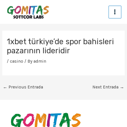
Skip
MA
to
content
ME
Post
navigation
1xbet türkiye’de spor bahisleri
pazarının lideridir
/
casino
/ By
admin
←
Previous Entrada
Next Entrada
→