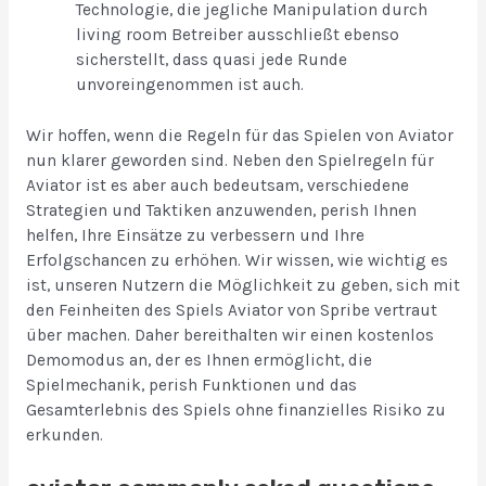
Technologie, die jegliche Manipulation durch
living room Betreiber ausschließt ebenso
sicherstellt, dass quasi jede Runde
unvoreingenommen ist auch.
Wir hoffen, wenn die Regeln für das Spielen von Aviator
nun klarer geworden sind. Neben den Spielregeln für
Aviator ist es aber auch bedeutsam, verschiedene
Strategien und Taktiken anzuwenden, perish Ihnen
helfen, Ihre Einsätze zu verbessern und Ihre
Erfolgschancen zu erhöhen. Wir wissen, wie wichtig es
ist, unseren Nutzern die Möglichkeit zu geben, sich mit
den Feinheiten des Spiels Aviator von Spribe vertraut
über machen. Daher bereithalten wir einen kostenlos
Demomodus an, der es Ihnen ermöglicht, die
Spielmechanik, perish Funktionen und das
Gesamterlebnis des Spiels ohne finanzielles Risiko zu
erkunden.