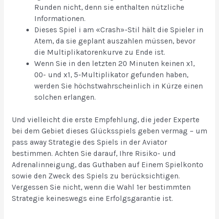
Runden nicht, denn sie enthalten nützliche
Informationen.
Dieses Spiel i am «Crash»-Stil hält die Spieler in
Atem, da sie geplant auszahlen müssen, bevor
die Multiplikatorenkurve zu Ende ist.
Wenn Sie in den letzten 20 Minuten keinen x1,
00- und x1, 5-Multiplikator gefunden haben,
werden Sie höchstwahrscheinlich in Kürze einen
solchen erlangen.
Und vielleicht die erste Empfehlung, die jeder Experte
bei dem Gebiet dieses Glücksspiels geben vermag – um
pass away Strategie des Spiels in der Aviator
bestimmen. Achten Sie darauf, Ihre Risiko- und
Adrenalinneigung, das Guthaben auf Einem Spielkonto
sowie den Zweck des Spiels zu berücksichtigen.
Vergessen Sie nicht, wenn die Wahl 1er bestimmten
Strategie keineswegs eine Erfolgsgarantie ist.