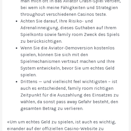
man mich oft in das Aviator Crash-Spiel vertieft,
bei wem ich meine Fähigkeiten und Strategien
throughout verschiedenen Casinos teste.
Achten Sie darauf, Ihre Risiko- und
Adrenalinneigung, dieses Guthaben auf Ihrem
Spielkonto sowie family room Zweck des Spiels
zu berücksichtigen.
Wenn Sie die Aviator-Demoversion kostenlos
spielen, können Sie sich mit den
Spielmechanismen vertraut machen und Ihre
System entwickeln, bevor Sie um echtes Geld
spielen.
Drittens — und vielleicht feel wichtigsten – ist
auch es entscheidend, family room richtigen
Zeitpunkt für die Auszahlung des Einsatzes zu
wählen, da sonst pass away Gefahr besteht, den
gesamten Betrag zu verlieren.
«Um um echtes Geld zu spielen, ist auch es wichtig,
einander auf der offiziellen Casino-Website zu