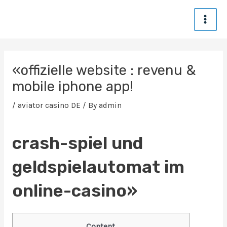
Skip
MA
to
content
ME
Post
navigation
«offizielle website ️: revenu &
mobile iphone app!
/
aviator casino DE
/ By
admin
crash-spiel und
geldspielautomat im
online-casino»
Content