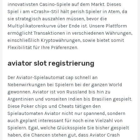
innovativsten Casino-Spiele auf dem Markt. Dieses
Spiel i am «Crash»-Stil hält perish Spieler in Atem, da
sie strategisch auszahlen müssen, bevor die
Multiplikatorenkurve über Ende ist. Unsere Plattform
ermöglicht Transaktionen in verschiedenen Währungen,
einschließlich Kryptowährungen, sowie bietet somit
Flexibilität für Ihre Präferenzen.
aviator slot registrierung
Der Aviator-Spielautomat cap schnell an
Nebenwirkungen bei Spielern bei der ganzen World
gewonnen. Aviator ist von Russland bis hin zu
Argentinien und vonseiten Indien bis Brasilien gespielt.
Diese Poker chips und Cheats tätigen den
Spielautomaten Aviator nicht nur spannend, sondern
auch geplant interessant für noch eine Vielzahl von
Spielern. Egal, welche Glücksspiele Sie bisher gespielt
haben, die Chancen stehen gut, dass Aviator Crash