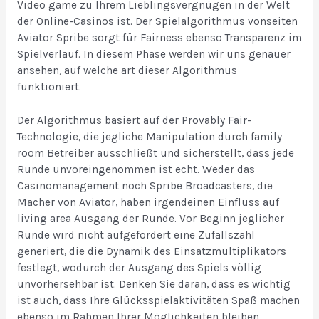
Video game zu Ihrem Lieblingsvergnügen in der Welt
der Online-Casinos ist. Der Spielalgorithmus vonseiten
Aviator Spribe sorgt für Fairness ebenso Transparenz im
Spielverlauf. In diesem Phase werden wir uns genauer
ansehen, auf welche art dieser Algorithmus
funktioniert.
Der Algorithmus basiert auf der Provably Fair-
Technologie, die jegliche Manipulation durch family
room Betreiber ausschließt und sicherstellt, dass jede
Runde unvoreingenommen ist echt. Weder das
Casinomanagement noch Spribe Broadcasters, die
Macher von Aviator, haben irgendeinen Einfluss auf
living area Ausgang der Runde. Vor Beginn jeglicher
Runde wird nicht aufgefordert eine Zufallszahl
generiert, die die Dynamik des Einsatzmultiplikators
festlegt, wodurch der Ausgang des Spiels völlig
unvorhersehbar ist. Denken Sie daran, dass es wichtig
ist auch, dass Ihre Glücksspielaktivitäten Spaß machen
ebenso im Rahmen Ihrer Möglichkeiten bleiben.