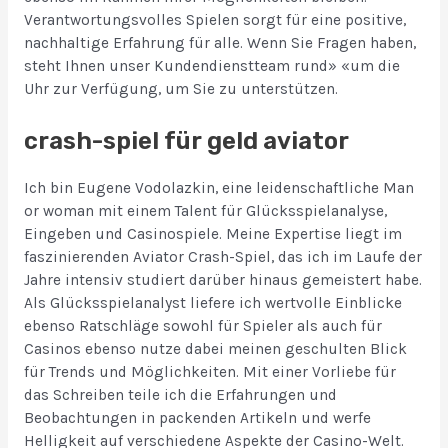
Verantwortungsvolles Spielen sorgt für eine positive,
nachhaltige Erfahrung für alle. Wenn Sie Fragen haben,
steht Ihnen unser Kundendienstteam rund» «um die
Uhr zur Verfügung, um Sie zu unterstützen.
crash-spiel für geld aviator
Ich bin Eugene Vodolazkin, eine leidenschaftliche Man
or woman mit einem Talent für Glücksspielanalyse,
Eingeben und Casinospiele. Meine Expertise liegt im
faszinierenden Aviator Crash-Spiel, das ich im Laufe der
Jahre intensiv studiert darüber hinaus gemeistert habe.
Als Glücksspielanalyst liefere ich wertvolle Einblicke
ebenso Ratschläge sowohl für Spieler als auch für
Casinos ebenso nutze dabei meinen geschulten Blick
für Trends und Möglichkeiten. Mit einer Vorliebe für
das Schreiben teile ich die Erfahrungen und
Beobachtungen in packenden Artikeln und werfe
Helligkeit auf verschiedene Aspekte der Casino-Welt.