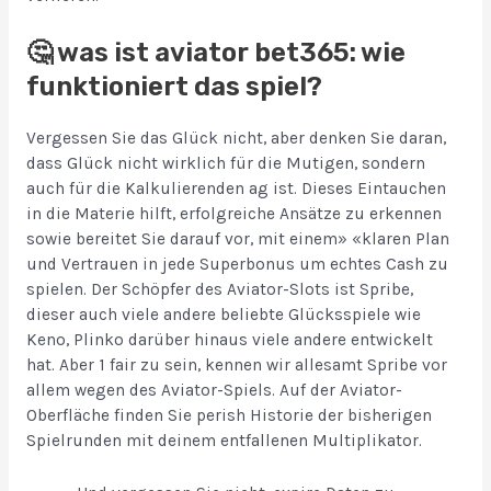
🤔 was ist aviator bet365: wie
funktioniert das spiel?
Vergessen Sie das Glück nicht, aber denken Sie daran,
dass Glück nicht wirklich für die Mutigen, sondern
auch für die Kalkulierenden ag ist. Dieses Eintauchen
in die Materie hilft, erfolgreiche Ansätze zu erkennen
sowie bereitet Sie darauf vor, mit einem» «klaren Plan
und Vertrauen in jede Superbonus um echtes Cash zu
spielen. Der Schöpfer des Aviator-Slots ist Spribe,
dieser auch viele andere beliebte Glücksspiele wie
Keno, Plinko darüber hinaus viele andere entwickelt
hat. Aber 1 fair zu sein, kennen wir allesamt Spribe vor
allem wegen des Aviator-Spiels. Auf der Aviator-
Oberfläche finden Sie perish Historie der bisherigen
Spielrunden mit deinem entfallenen Multiplikator.