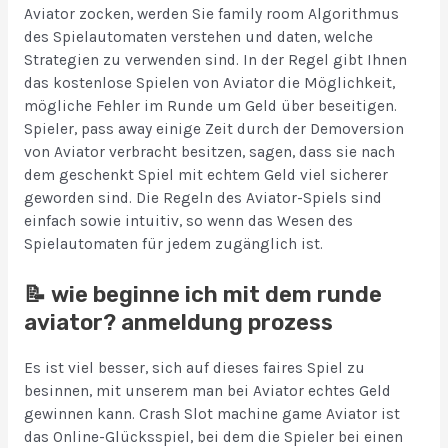
Aviator zocken, werden Sie family room Algorithmus
des Spielautomaten verstehen und daten, welche
Strategien zu verwenden sind. In der Regel gibt Ihnen
das kostenlose Spielen von Aviator die Möglichkeit,
mögliche Fehler im Runde um Geld über beseitigen.
Spieler, pass away einige Zeit durch der Demoversion
von Aviator verbracht besitzen, sagen, dass sie nach
dem geschenkt Spiel mit echtem Geld viel sicherer
geworden sind. Die Regeln des Aviator-Spiels sind
einfach sowie intuitiv, so wenn das Wesen des
Spielautomaten für jedem zugänglich ist.
📝 wie beginne ich mit dem runde
aviator? anmeldung prozess
Es ist viel besser, sich auf dieses faires Spiel zu
besinnen, mit unserem man bei Aviator echtes Geld
gewinnen kann. Crash Slot machine game Aviator ist
das Online-Glücksspiel, bei dem die Spieler bei einen