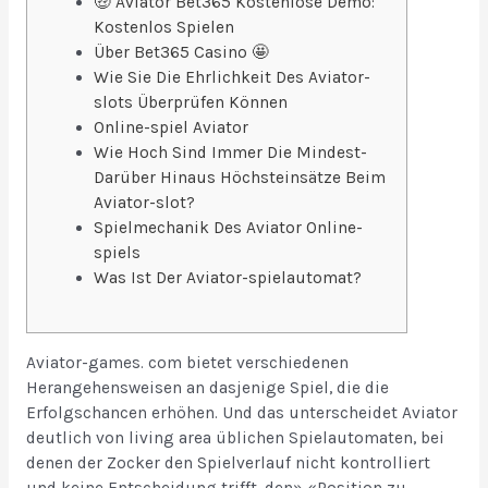
🤑 Aviator Bet365 Kostenlose Demo:
Kostenlos Spielen
Über Bet365 Casino 🤩
Wie Sie Die Ehrlichkeit Des Aviator-
slots Überprüfen Können
Online-spiel Aviator
Wie Hoch Sind Immer Die Mindest-
Darüber Hinaus Höchsteinsätze Beim
Aviator-slot?
Spielmechanik Des Aviator Online-
spiels
Was Ist Der Aviator-spielautomat?
Aviator-games. com bietet verschiedenen
Herangehensweisen an dasjenige Spiel, die die
Erfolgschancen erhöhen. Und das unterscheidet Aviator
deutlich von living area üblichen Spielautomaten, bei
denen der Zocker den Spielverlauf nicht kontrolliert
und keine Entscheidung trifft, den» «Position zu