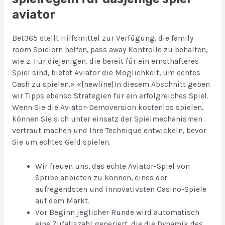
aviator
Bet365 stellt Hilfsmittel zur Verfügung, die family
room Spielern helfen, pass away Kontrolle zu behalten,
wie z. Für diejenigen, die bereit für ein ernsthafteres
Spiel sind, bietet Aviator die Möglichkeit, um echtes
Cash zu spielen.» «[newline]In diesem Abschnitt geben
wir Tipps ebenso Strategien für ein erfolgreiches Spiel.
Wenn Sie die Aviator-Demoversion kostenlos spielen,
können Sie sich unter einsatz der Spielmechanismen
vertraut machen und Ihre Technique entwickeln, bevor
Sie um echtes Geld spielen.
Wir freuen uns, das echte Aviator-Spiel von
Spribe anbieten zu können, eines der
aufregendsten und innovativsten Casino-Spiele
auf dem Markt.
Vor Beginn jeglicher Runde wird automatisch
eine Zufallszahl generiert, die die Dynamik des