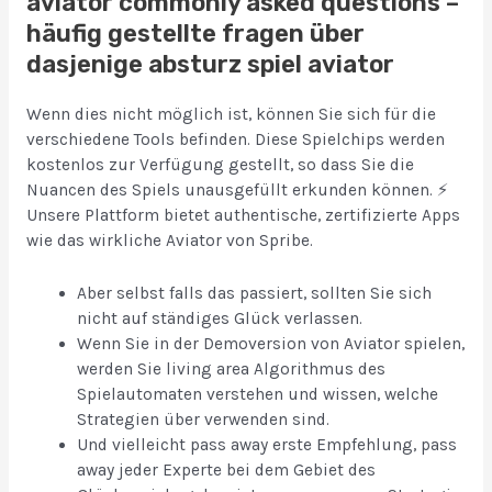
aviator commonly asked questions –
häufig gestellte fragen über
dasjenige absturz spiel aviator
Wenn dies nicht möglich ist, können Sie sich für die
verschiedene Tools befinden. Diese Spielchips werden
kostenlos zur Verfügung gestellt, so dass Sie die
Nuancen des Spiels unausgefüllt erkunden können. ⚡️
Unsere Plattform bietet authentische, zertifizierte Apps
wie das wirkliche Aviator von Spribe.
Aber selbst falls das passiert, sollten Sie sich
nicht auf ständiges Glück verlassen.
Wenn Sie in der Demoversion von Aviator spielen,
werden Sie living area Algorithmus des
Spielautomaten verstehen und wissen, welche
Strategien über verwenden sind.
Und vielleicht pass away erste Empfehlung, pass
away jeder Experte bei dem Gebiet des