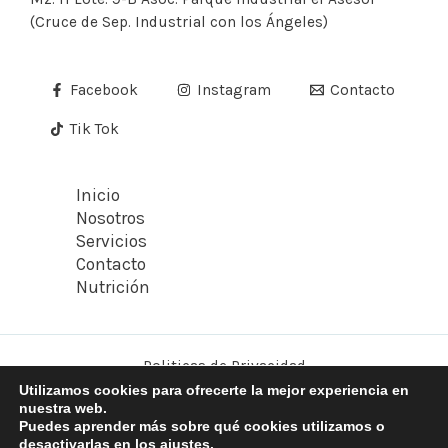
(Cruce de Sep. Industrial con los Ángeles)
Facebook
Instagram
Contacto
Tik Tok
Inicio
Nosotros
Servicios
Contacto
Nutrición
Politicas de Privacidad
Utilizamos cookies para ofrecerte la mejor experiencia en
Sottcorlabs SAC Copyright © 2026 | Desarrollado por Domkanati
nuestra web.
Tecnology
Puedes aprender más sobre qué cookies utilizamos o
desactivarlas en los
ajustes
.