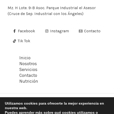
Mz. H Lote. 9-B Asoc. Parque Industrial el Asesor
(Cruce de Sep. Industrial con los Ángeles)
Facebook
Instagram
Contacto
Tik Tok
Inicio
Nosotros
Servicios
Contacto
Nutrición
Politicas de Privacidad
Utilizamos cookies para ofrecerte la mejor experiencia en
nuestra web.
Sottcorlabs SAC Copyright © 2026 | Desarrollado por Domkanati
Puedes aprender más sobre qué cookies utilizamos o