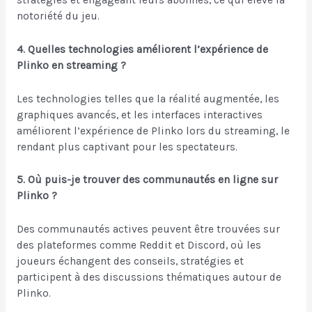
stratégies et engageant leurs abonnés, ce qui élève la
notoriété du jeu.
4. Quelles technologies améliorent l’expérience de
Plinko en streaming ?
Les technologies telles que la réalité augmentée, les
graphiques avancés, et les interfaces interactives
améliorent l’expérience de Plinko lors du streaming, le
rendant plus captivant pour les spectateurs.
5. Où puis-je trouver des communautés en ligne sur
Plinko ?
Des communautés actives peuvent être trouvées sur
des plateformes comme Reddit et Discord, où les
joueurs échangent des conseils, stratégies et
participent à des discussions thématiques autour de
Plinko.