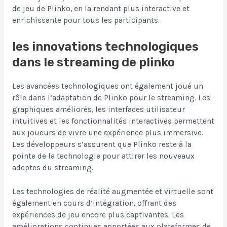
de jeu de Plinko, en la rendant plus interactive et
enrichissante pour tous les participants.
les innovations technologiques
dans le streaming de plinko
Les avancées technologiques ont également joué un
rôle dans l’adaptation de Plinko pour le streaming. Les
graphiques améliorés, les interfaces utilisateur
intuitives et les fonctionnalités interactives permettent
aux joueurs de vivre une expérience plus immersive.
Les développeurs s’assurent que Plinko reste à la
pointe de la technologie pour attirer les nouveaux
adeptes du streaming.
Les technologies de réalité augmentée et virtuelle sont
également en cours d’intégration, offrant des
expériences de jeu encore plus captivantes. Les
améliorations continues apportées aux plateformes de