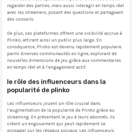
regarder des parties, mais aussi interagir en temps réel
avec les streamers, posant des questions et partageant
des conseils.
De plus, ces plateformes offrent une visibilité accrue à
Plinko, attirant ainsi un public plus large. En
conséquence, Plinko est devenu rapidement populaire
parmi diverses communautés en ligne, explorant de
nouvelles dimensions de jeu grâce aux commentaires
en temps réel et à l’engagement actif.
le rôle des influenceurs dans la
popularité de plinko
Les influenceurs jouent un rôle crucial dans
l’augmentation de la popularité de Plinko grâce au
streaming. En présentant le jeu à leurs abonnés, ils
créent un engouement qui peut rapidement se
propager sur les réseaux sociaux. Les influenceurs