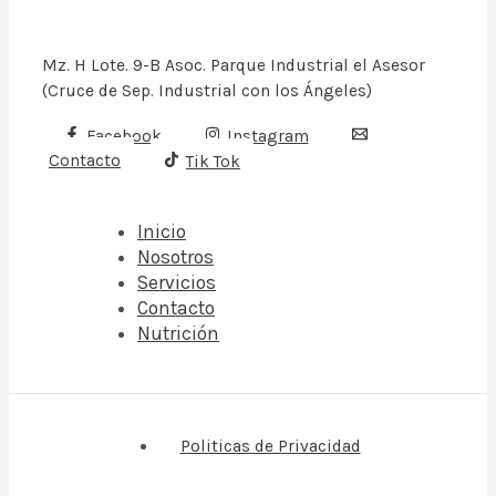
Mz. H Lote. 9-B Asoc. Parque Industrial el Asesor
(Cruce de Sep. Industrial con los Ángeles)
Facebook
Instagram
Contacto
Tik Tok
Inicio
Nosotros
Servicios
Contacto
Nutrición
Politicas de Privacidad