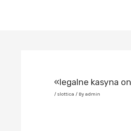
Skip
to
content
Post
navigation
«legalne kasyna on
/
slottica
/ By
admin