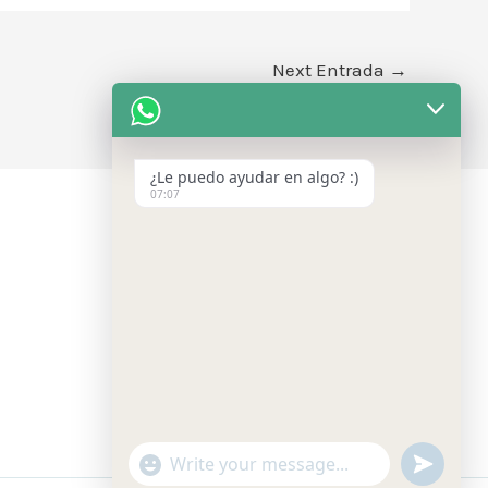
Next Entrada
→
¿Le puedo ayudar en algo? :)
07:07
Inicio
Nosotros
Servicios
Contacto
Nutrición
"+CHATY_SETTINGS.LANG.EMOJI_PICKER
UNDEFIN
WhatsApp