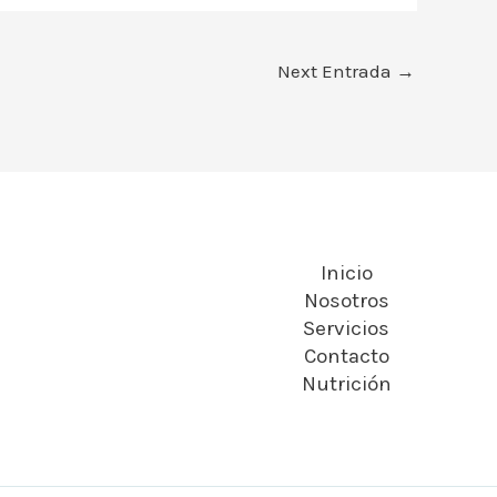
Next Entrada
→
Inicio
Nosotros
Servicios
Contacto
Nutrición