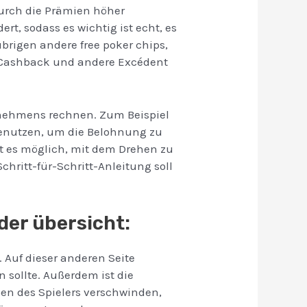
durch die Prämien höher
t, sodass es wichtig ist echt, es
brigen andere free poker chips,
t, Cashback und andere Excédent
rnehmens rechnen. Zum Beispiel
benutzen, um die Belohnung zu
t es möglich, mit dem Drehen zu
ritt-für-Schritt-Anleitung soll
der übersicht:
 Auf dieser anderen Seite
 sollte. Außerdem ist die
en des Spielers verschwinden,