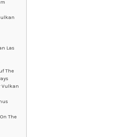
Im
Vulkan
an Las
?
uf The
ways
r Vulkan
onus
 On The
s