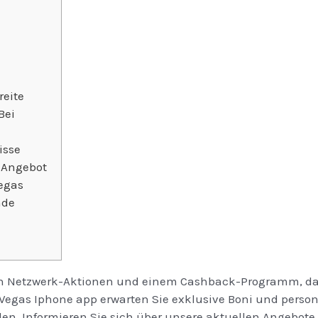
reite
Bei
isse
 Angebot
egas
nde
von Netzwerk-Aktionen und einem Cashback-Programm, das 
 Vegas Iphone app erwarten Sie exklusive Boni und persona
den. Informieren Sie sich über unsere aktuellen Angebot