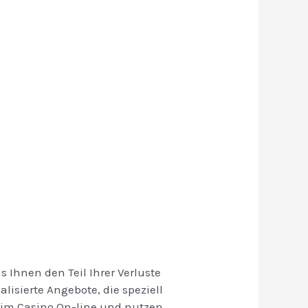
Ihnen den Teil Ihrer Verluste
lisierte Angebote, die speziell
e im Casino On-line und nutzen