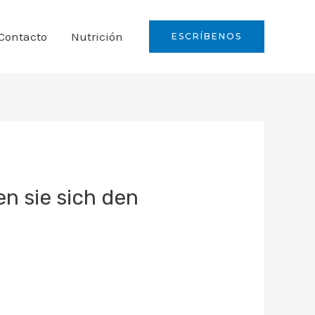
Contacto
Nutrición
ESCRÍBENOS
n sie sich den