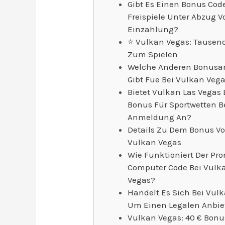
Gibt Es Einen Bonus Cod
Freispiele Unter Abzug V
Einzahlung?
⭐ Vulkan Vegas: Tausen
Zum Spielen
Welche Anderen Bonusa
Gibt Fue Bei Vulkan Veg
Bietet Vulkan Las Vegas
Bonus Für Sportwetten Be
Anmeldung An?
Details Zu Dem Bonus V
Vulkan Vegas
Wie Funktioniert Der Pr
Computer Code Bei Vulk
Vegas?
Handelt Es Sich Bei Vul
Um Einen Legalen Anbie
Vulkan Vegas: 40 € Bon