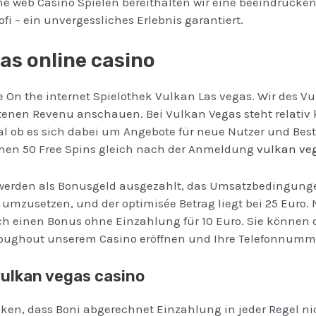
he web Casino Spielen bereithalten wir eine beeindrucke
ofi – ein unvergessliches Erlebnis garantiert.
as online casino
ie On the internet Spielothek Vulkan Las vegas. Wir des
enen Revenu anschauen. Bei Vulkan Vegas steht relativ
gal ob es sich dabei um Angebote für neue Nutzer und Be
inen 50 Free Spins gleich nach der Anmeldung
vulkan veg
 werden als Bonusgeld ausgezahlt, das Umsatzbedingunge
n umzusetzen, und der optimisée Betrag liegt bei 25 Eur
ch einen Bonus ohne Einzahlung für 10 Euro. Sie können 
hroughout unserem Casino eröffnen und Ihre Telefonnumme
ulkan vegas casino
en, dass Boni abgerechnet Einzahlung in jeder Regel nich