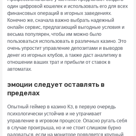
один цифровой кошелек и использовать его для всех
финансовых операций в игорных заведениях.
Конечно же, сначала важно выбрать надежный
онлайн сервис, предлагающий выгодные условия и
весьма популярен, чтобы им можно было
пользоваться использовать в различных казино. Это
очень упростит управление депозитами и выводов
денег из игорных клубов, а также даст аналитику в
отношении ваших трат и прибыли от ставок в
автоматах.
эмоции следует оставлять в
пределах
Опытный геймер в казино К3, в первую очередь
психологически устойчив и не утрачивает
управление в игровом процессе. Опасно ругать себя
в случае проигрыша, но и не стоит слишком бурно
радоваться, если на мониторе появляется крупный