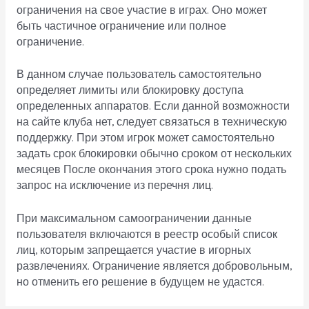
ограничения на свое участие в играх. Оно может
быть частичное ограничение или полное
ограничение.
В данном случае пользователь самостоятельно
определяет лимиты или блокировку доступа
определенных аппаратов. Если данной возможности
на сайте клуба нет, следует связаться в техническую
поддержку. При этом игрок может самостоятельно
задать срок блокировки обычно сроком от нескольких
месяцев После окончания этого срока нужно подать
запрос на исключение из перечня лиц.
При максимальном самоограничении данные
пользователя включаются в реестр особый список
лиц, которым запрещается участие в игорных
развлечениях. Ограничение является добровольным,
но отменить его решение в будущем не удастся.