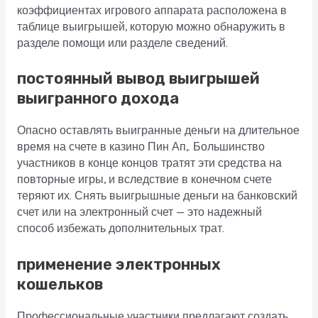
коэффициентах игрового аппарата расположена в
таблице выигрышей, которую можно обнаружить в
разделе помощи или разделе сведений.
постоянный вывод выигрышей
выигранного дохода
Опасно оставлять выигранные деньги на длительное
время на счете в казино Пин Ап,. Большинство
участников в конце концов тратят эти средства на
повторные игры, и вследствие в конечном счете
теряют их. Снять выигрышные деньги на банковский
счет или на электронный счет — это надежный
способ избежать дополнительных трат.
применение электронных
кошельков
Профессиональные участники предлагают создать