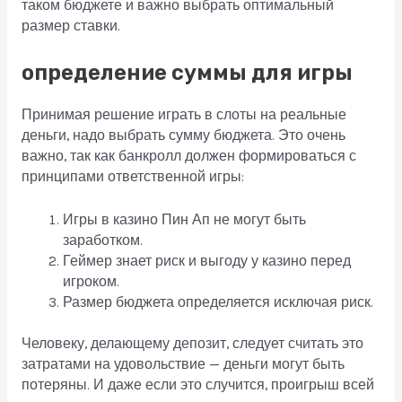
таком бюджете и важно выбрать оптимальный
размер ставки.
определение суммы для игры
Принимая решение играть в слоты на реальные
деньги, надо выбрать сумму бюджета. Это очень
важно, так как банкролл должен формироваться с
принципами ответственной игры:
Игры в казино Пин Ап не могут быть
заработком.
Геймер знает риск и выгоду у казино перед
игроком.
Размер бюджета определяется исключая риск.
Человеку, делающему депозит, следует считать это
затратами на удовольствие — деньги могут быть
потеряны. И даже если это случится, проигрыш всей