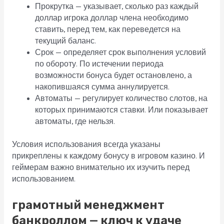
Прокрутка — указывает, сколько раз каждый
доллар игрока доллар члена необходимо
ставить, перед тем, как переведется на
текущий баланс.
Срок — определяет срок выполнения условий
по обороту. По истечении периода
возможности бонуса будет остановлено, а
накопившаяся сумма аннулируется.
Автоматы — регулирует количество слотов, на
которых принимаются ставки. Или показывает
автоматы, где нельзя.
Условия использования всегда указаны
прикреплены к каждому бонусу в игровом казино. И
геймерам важно внимательно их изучить перед
использованием.
грамотный менеджмент
банкроллом — ключ к удаче