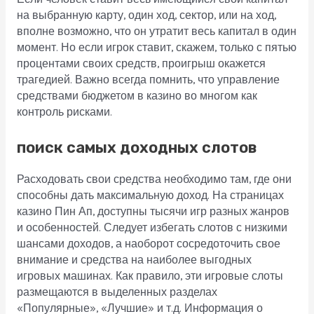
на выбранную карту, один ход, сектор, или на ход,
вполне возможно, что он утратит весь капитал в один
момент. Но если игрок ставит, скажем, только с пятью
процентами своих средств, проигрыш окажется
трагедией. Важно всегда помнить, что управление
средствами бюджетом в казино во многом как
контроль рисками.
поиск самых доходных слотов
Расходовать свои средства необходимо там, где они
способны дать максимальную доход. На страницах
казино Пин Ап, доступны тысячи игр разных жанров
и особенностей. Следует избегать слотов с низкими
шансами доходов, а наоборот сосредоточить свое
внимание и средства на наиболее выгодных
игровых машинах. Как правило, эти игровые слоты
размещаются в выделенных разделах
«Популярные», «Лучшие» и т.д. Информация о