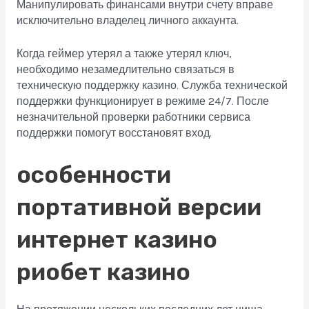
Манипулировать финансами внутри счету вправе
исключительно владелец личного аккаунта.
Когда геймер утерял а также утерял ключ,
необходимо незамедлительно связаться в
техническую поддержку казино. Служба технической
поддержки функционирует в режиме 24/7. После
незначительной проверки работники сервиса
поддержки помогут восстановят вход.
особенности
портативной версии
интернет казино
риобет казино