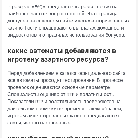
В разделе «FAQ» представлены разъяснения на
наиболее частые вопросы гостей. Эта страница
доступен на основном сайте многих авторизованных
казино. Гости спрашивают о выплатах, доходности
видеослотов и о правилах использования бонусов.
какие автоматы добавляются в
игротеку азартного ресурса?
Перед добавлением в каталог официального сайта
все автоматы проходят тестирование. В процессе
проверок оцениваются основные параметры.
Специалисты оценивают RTP и волатильность.
Показатели RTP и волатильность проверяются на
длительном промежутке времени. Таким образом,
игрокам лицензированных казино предлагаются
слоты, честно настроенные.