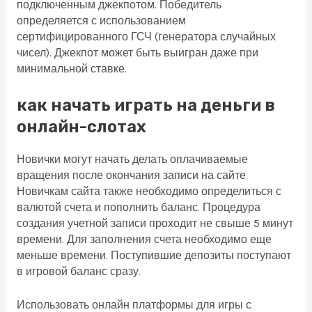
подключенным джекпотом. Победитель
определяется с использованием
сертифицированного ГСЧ (генератора случайных
чисел). Джекпот может быть выигран даже при
минимальной ставке.
как начать играть на деньги в
онлайн-слотах
Новички могут начать делать оплачиваемые
вращения после окончания записи на сайте.
Новичкам сайта также необходимо определиться с
валютой счета и пополнить баланс. Процедура
создания учетной записи проходит не свыше 5 минут
времени. Для заполнения счета необходимо еще
меньше времени. Поступившие депозиты поступают
в игровой баланс сразу.
Использовать онлайн платформы для игры с