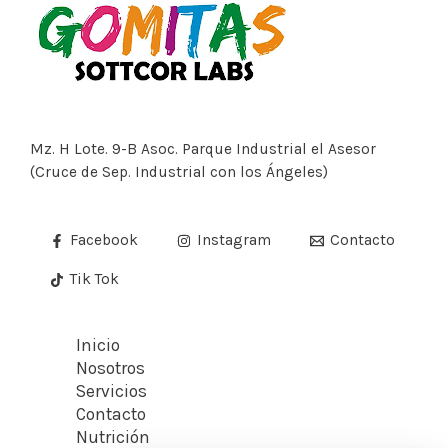
Mz. H Lote. 9-B Asoc. Parque Industrial el Asesor
(Cruce de Sep. Industrial con los Ángeles)
Facebook
Instagram
Contacto
Tik Tok
Inicio
Nosotros
Servicios
Contacto
Nutrición