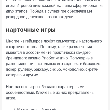
игры. Игровой цикл каждой машины сформирован из
двух этапов. Победа в суперигре обеспечивает
рекордное денежное вознаграждение.
карточные игры
Многие из геймеров любят симуляторы настольного
и карточного типа. Поэтому, такие развлечения
имеются в ассортименте практически каждого
брендового казино Риобет казино. Популярные
разновидности настольных игр содержат: блэкджек,
покер, рулетку, баккару, сик бо, монополию, скретч-
лотерею и другие.
Настольные игры обладают характерными
особенностями. Ключевые из них представлены
ниже:
Реалистичный дизайн.