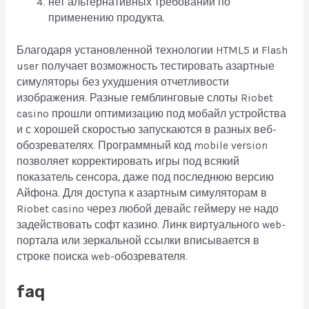
нет альтернативных требований по
применению продукта.
Благодаря установленной технологии HTML5 и Flash
user получает возможность тестировать азартные
симуляторы без ухудшения отчетливости
изображения. Разные гемблинговые слоты Riobet
casino прошли оптимизацию под мобайл устройства
и с хорошей скоростью запускаются в разных веб-
обозревателях. Программный код mobile version
позволяет корректировать игры под всякий
показатель сенсора, даже под последнюю версию
Айфона. Для доступа к азартным симуляторам в
Riobet casino через любой девайс геймеру не надо
задействовать софт казино. Линк виртуального web-
портала или зеркальной ссылки вписывается в
строке поиска web-обозревателя.
faq