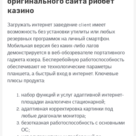
оригинального сайта риобет
казино
Загружать интернет заведение client имеет
возможность без установки утилиты или любых
резервных программок на личный смартфон.
Мобильная версия без каких-либо лагов
демонстрируется в веб-обозревателе портативного
гаджета юзера. Бесперебойную работоспособность
обеспечивают не технологические параметры
планшета, а быстрый вход в интернет. Ключевые
плюсы продукта:
набор функций и услуг адаптивной интернет-
площадки аналогичен стационарной;
адаптивная корректировка картинки под
любые диагонали монитора;
безотказная работоспособность с основными
ОС;