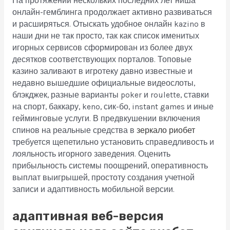
На протяжении нескольких последних лет ниша
онлайн-гемблинга продолжает активно развиваться
и расширяться. Отыскать удобное онлайн kazino в
наши дни не так просто, так как список именитых
игорных сервисов сформирован из более двух
десятков соответствующих порталов. Топовые
казино заливают в игротеку давно известные и
недавно вышедшие официальные видеослоты,
блэкджек, разные варианты poker и roulette, ставки
на спорт, баккару, keno, сик-бо, instant games и иные
гейминговые услуги. В предвкушении включения
спинов на реальные средства в
зеркало риобет
требуется щепетильно установить справедливость и
лояльность игорного заведения. Оценить
прибыльность системы поощрений, оперативность
выплат выигрышей, простоту создания учетной
записи и адаптивность мобильной версии.
адаптивная веб-версия