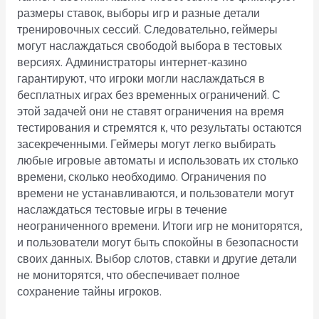
размеры ставок, выборы игр и разные детали
тренировочных сессий. Следовательно, геймеры
могут наслаждаться свободой выбора в тестовых
версиях. Администраторы интернет-казино
гарантируют, что игроки могли наслаждаться в
бесплатных играх без временных ограничений. С
этой задачей они не ставят ограничения на время
тестирования и стремятся к, что результаты остаются
засекреченными. Геймеры могут легко выбирать
любые игровые автоматы и использовать их столько
времени, сколько необходимо. Ограничения по
времени не устанавливаются, и пользователи могут
наслаждаться тестовые игры в течение
неограниченного времени. Итоги игр не мониторятся,
и пользователи могут быть спокойны в безопасности
своих данных. Выбор слотов, ставки и другие детали
не мониторятся, что обеспечивает полное
сохранение тайны игроков.