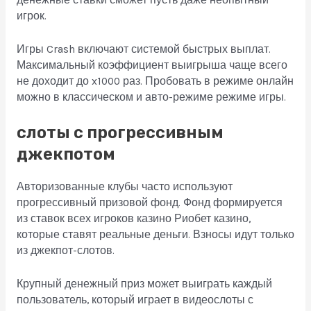
игрок.
Игры Crash включают системой быстрых выплат.
Максимальный коэффициент выигрыша чаще всего
не доходит до x1000 раз. Пробовать в режиме онлайн
можно в классическом и авто-режиме режиме игры.
слоты с прогрессивным
джекпотом
Авторизованные клубы часто используют
прогрессивный призовой фонд. Фонд формируется
из ставок всех игроков казино Риобет казино,
которые ставят реальные деньги. Взносы идут только
из джекпот-слотов.
Крупный денежный приз может выиграть каждый
пользователь, который играет в видеослоты с