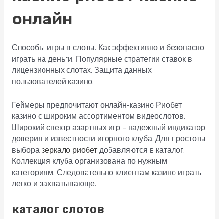
онлайн
Способы игры в слоты. Как эффективно и безопасно
играть на деньги. Популярные стратегии ставок в
лицензионных слотах. Защита данных
пользователей казино.
Геймеры предпочитают онлайн-казино Риобет
казино с широким ассортиментом видеослотов.
Широкий спектр азартных игр – надежный индикатор
доверия и известности игорного клуба. Для простоты
выбора
зеркало риобет
добавляются в каталог.
Коллекция клуба организована по нужным
категориям. Следовательно клиентам казино играть
легко и захватывающе.
каталог слотов