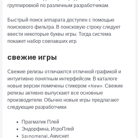
группировкой по различным разработчикам.
Быстрый поиск аппарата доступен с помощью
поискового фильтра. В поисковую строку следует
ввести некоторые буквы игры. Тогда система
покажет набор совпавших игр.
свежие игры
Свежие релизы отличаются отличной графикой и
интуитивно понятным интерфейсом. В каталоге
новые версии помечены стикером «New». Свежие
релизы активно выпускают все основные
производители. Обычно новые игры предлагают
следующие разработчики:
Прагматик Плей
Эндорфина, ИгроПлей
Spinomenal, Амуснет