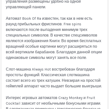
управления размещены удобно на одной
управляющей панели.
Автомат Book Of Ra известен, так как в нем есть
раунд прибыльных фриспинов. Free spins
включаются после выпадения минимум трех
специальных символов. В качестве спецсимволов
являются изображения Книги. Во время бесплатных
вращений особые картинки могут расширяться по
всей вертикали барабанов. Благодаря данной опции
одинаковые символы могут занять все поле.
Слот-машина Always Hot востребован благодаря
простоты функций. Классическая слотмашина
состоит всего из трех катушек. Невзирая на простой
геймплей аппарат часто выдает большие выигрыши.
Интерес игровых автоматов Crazy Monkey и Fruit
Cocktail зависит от необычными бонусными играми.
В слотмашинах применены тематические бонусные