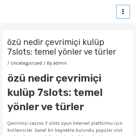
Skip
MA
to
content
ME
Post
navigation
özü nedir çevrimiçi kulüp
7slots: temel yönler ve türler
/
Uncategorized
/ By
admin
özü nedir çevrimiçi
kulüp 7slots: temel
yönler ve türler
Çevrimiçi cazino 7 slots oyun İnternet platformu için
kullanıcılar. Sanal bir kaynakta bulundu popüler slot