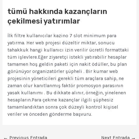
tümü hakkında kazançların
çekilmesi yatırımlar
İlk filtre kullanıcılar kazino 7 slot minimum para
yatırma. Her web projesi düzeltir miktar, sonucu
tahakkuk hangi kullanıcı izin verilir ücretli formattaki
tüm işlevlere.Eğer ziyaretçi istekli yatırabilir hesaplar
tamamen hoş geldin paketi için nakit ödüller, bu plan
görünüyor organizatörler şüpheli . Bir kumar web
projesinin yöneticileri gerekli tüm araçlara sahip, ne
zaman olur kanıtlanmış faktör promosyon parasının
yasak kullanımı . Bu dikkate alınır, örneğin, yinelenen
hesapların.Para çekme kazançlar ilgili şüphesiz
tamamlandıktan sonra çok düzeyli kontrol kişisel
veriler ve önceden gönderme başvuru.
←
Previous Entrada
Next Entrada
→