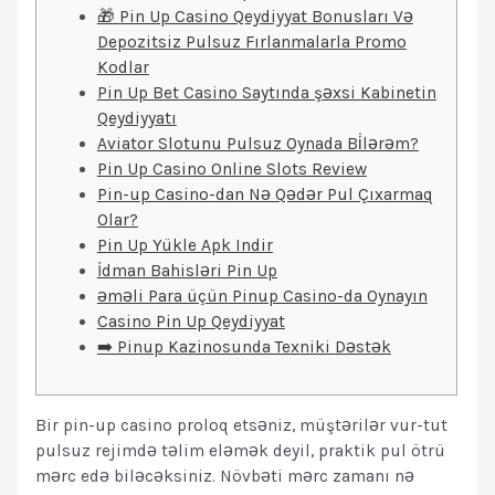
🎁 Pin Up Casino Qeydiyyat Bonusları Və
Depozitsiz Pulsuz Fırlanmalarla Promo
Kodlar
Pin Up Bet Casino Saytında şəxsi Kabinetin
Qeydiyyatı
Aviator Slotunu Pulsuz Oynada Bi̇lərəm?
Pin Up Casino Online Slots Review
Pin-up Casino-dan Nə Qədər Pul Çıxarmaq
Olar?
Pin Up Yükle Apk Indir
İdman Bahisləri Pin Up
əməli Para üçün Pinup Casino-da Oynayın
Casino Pin Up Qeydiyyat
➡️ Pinup Kazinosunda Texniki Dəstək
Bir pin-up casino proloq etsəniz, müştərilər vur-tut
pulsuz rejimdə təlim eləmək deyil, praktik pul ötrü
mərc edə biləcəksiniz. Növbəti mərc zamanı nə