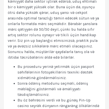
kəmiyyət daha sektor iştirak edərsə, uduş ehtimalı
bir o kəmiyyət yüksək olar. Buna üçün də, oyunçu
ötrü daha yüksək qərar, uduş şansı və cekpot
arasında optimal tarazlığı təmin edəcək sütun və ya
onlarla formatda mərc seçməkdir. Bərabər şanslara
mərc qətiyyən də 50/50 deyil, çünki bu halda sıfır
artıq sektor rolunu oynayır və tikili üçün handikap
verir. Siz pin up başlanğıc etmisinizsə, praktik pula
və ya əvəzsiz sikkələrə mərc etməli olacaqsınız.
Sonuncu halda, müştərilər qaydalarla tanış ola və
ibtidai təcrübələrini əldə edə bilərlər.
Bu proseduru yerinə yetirmək üçün pasport
səhifələrinin fotoşəkillərini texniki dəstək
xidmətinə göndərməlisiniz.
Sonra ödəniş metodunu seçməli, ödəniş
məbləğini göstərməli və əməliyyatı
təsdiqləməlisiniz.
Bu öz bəhrəsini verdi və bu günəş Pin-Up
casino seyrək dünyanın rəngarəng ölkələrində