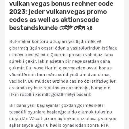
vulkan vegas bonus rechner code
2023: jeder vulkanvegas promo
codes as well as aktionscode
bestandskunde ডেইলি মেইল ২৪
Bukmeker kontoru uduşları yerləşdirmək və
çıxarmaq üçün oxşarı ödəniş vasitələrindən istifadə
etməyi tövsiyə edir. Çıxarma prosesi vahid az daha
sürəkli çəkir, lakin adətən bir neçə saatdan daha
çəkmir. Pul vəsaitlərini çıxarmazdan əvvəl bonus
vəsaitlərinin tam mərc edildiyinə ümidvar olmaq
vacibdir. Bu müddət ərzində casino öz istifadəçiləri
arasında eyibsiz reputasiya qazanmağı, həmçinin
ilkin rütbəli xidmət göstərməyi bacarıb.
Bir daha yeni başlayanlar çoxdan görmədikləri
təsadüfi oyunlara başlanğıc əldə eləmək tələsinə
düşürlər. Vəsait çıxarmaq imkanınız olacaq, var-yox
aşkar sayda uğurlu hədis oynadıqdan sonra. RTP,