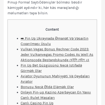
Pinup Formal Saytı
Ödənişlər bölməsi bəsdir
kəmiyyət aydındır ki, hər kəs maraqlandığı
məlumatları tapa bilsin.
Content
➡️ Pin Up Ukraynada Əmanət Və Vəsaitin
Çıxarılması Üsulu
Vulkan Vegas Bonus Rechner Code 2023:
Jeder Vulkanvegas Promo Codes As Well As
Aktionscode Bestandskunde ডেইলি মেইল ২৪
Pin Up Bet Güzgüsünü Necə Istifadə
Görmək Olar
Aviator Oyununun Mahiyyəti Və Qaydaları
Aviator
Bonusu Necə Əldə Eləmək Olar
Onlayn Pin-up Kazino Azerbaycan En Yaxşı
Canlı Rulet Masaları
Canlı Casino Pin Up