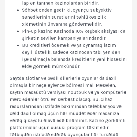
lap ən tanınan kazinolardan biridir.
Söhbət ondan gedir ki, oyunçu subyektiv
sənədlərinin surətlərini təhlükəsizlik
xidmətinin ünvanına göndərməlidir.
Pin-up kazino Kazinoda 10% keşbek aksiyası da
şirkətin sevilən kampaniyalarındandır.
Bu kreditləri ödəmək və ya oynamaq lazım
deyil, üstəlik, sadəcə kazinodan tabı yenidən
işə salmaqla balansda kreditlərin yeni hissəsini
əldə görmək mümkündür.
Saytda slotlar və bədii dilerlərlə oyunlar da daxil
olmaqla bir neçə əyləncə bölməsi mal. Məsələn,
saytın masaüstü versiyası noutbuk və ya kompüterlə
mərc edənlər ötrü ən sərbəst olacaq. Bu, cihaz
resurslarından istifadə baxımından tələbkar yox və
cəld daxil olmaq üçün hər müddət əsər masanıza
vərəq qısayolu əlavə edə bilərsiniz. Kazino görkəmli
platformalar üçün xüsusi proqram təklif edir.
Tətbiqdən istifadə edərək oyunçular hər fürsətdə