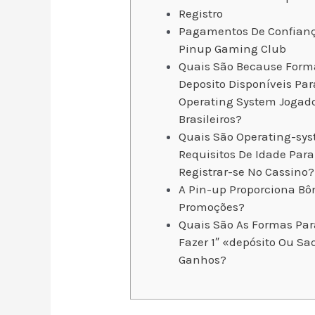
Registro
Pagamentos De Confian
Pinup Gaming Club
Quais São Because Form
Deposito Disponíveis Par
Operating System Jogad
Brasileiros?
Quais São Operating-sy
Requisitos De Idade Para
Registrar-se No Cassino?
A Pin-up Proporciona Bô
Promoções?
Quais São As Formas Par
Fazer 1″ «depósito Ou Sa
Ganhos?