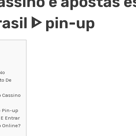
assino e apostas e
asil ᐈ pin-up
 No
to De
o Cassino
e Pin-up
 E Entrar
o Online?