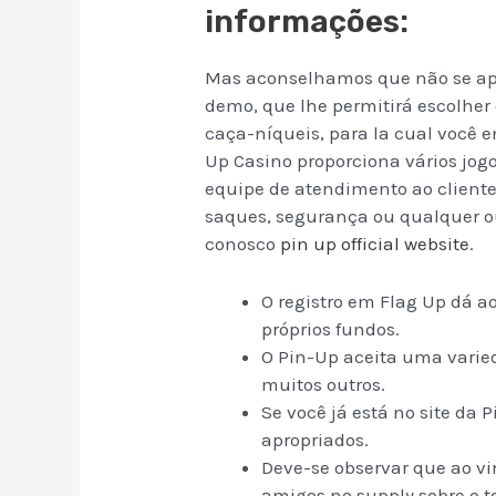
informações:
Mas aconselhamos que não se apr
demo, que lhe permitirá escolher
caça-níqueis, para la cual você
Up Casino proporciona vários jogo
equipe de atendimento ao cliente
saques, segurança ou qualquer ou
conosco
pin up official website
.
O registro em Flag Up dá ao
próprios fundos.
O Pin-Up aceita uma varie
muitos outros.
Se você já está no site da
apropriados.
Deve-se observar que ao vin
amigos no supply sobre o te