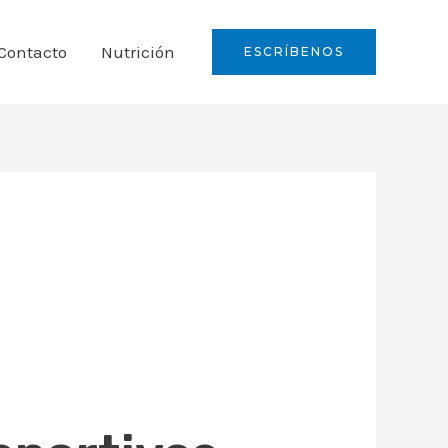
Contacto
Nutrición
ESCRÍBENOS