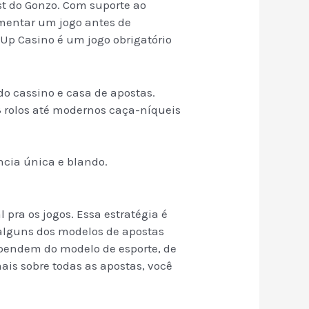
st do Gonzo. Com suporte ao
imentar um jogo antes de
-Up Casino é um jogo obrigatório
o cassino e casa de apostas.
3 rolos até modernos caça-níqueis
ncia única e blando.
ra os jogos. Essa estratégia é
 alguns dos modelos de apostas
ependem do modelo de esporte, de
ais sobre todas as apostas, você