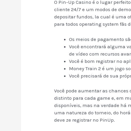
O Pin-Up Casino é o lugar perfei
cliente 24/7 e um modos de demon
depositar fundos, la cual é uma o
para todos operating system fãs d
Os meios de pagamento são
Você encontrará alguma var
de vídeo com recursos ava
Você é bom registrar no apl
Money Train 2 é um jogo s
Você precisará de sua próp
Você pode aumentar as chances de
distinto para cada game e, em mu
disponíveis, mas na verdade há m
uma natureza do torneio, do horár
deve ze registrar no PinUp.