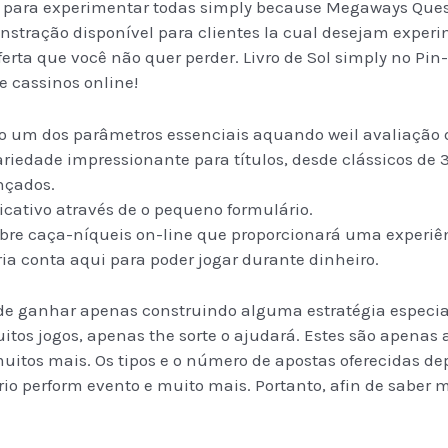
to para experimentar todas simply because Megaways Que
stração disponível para clientes la cual desejam exper
ferta que você não quer perder. Livro de Sol simply no Pin
e cassinos online!
 um dos parâmetros essenciais aquando weil avaliação d
iedade impressionante para títulos, desde clássicos de 
nçados.
icativo através de o pequeno formulário.
obre caça-níqueis on-line que proporcionará uma experiê
ria conta aqui para poder jogar durante dinheiro.
 ganhar apenas construindo alguma estratégia especial p
itos jogos, apenas the sorte o ajudará. Estes são apenas
uitos mais. Os tipos e o número de apostas oferecidas d
io perform evento e muito mais. Portanto, afin de saber m