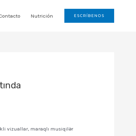
Contacto
Nutrición
ESCRÍBENOS
tında
kli vizuallar, maraqlı musiqilər