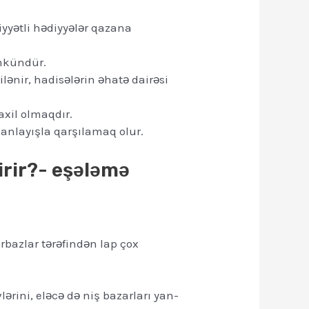
yyətli hədiyyələr qazana
mkündür.
lənir, hadisələrin əhatə dairəsi
xil olmaqdır.
 anlayışla qarşılamaq olur.
irir?- eşələmə
bazlar tərəfindən lap çox
rini, eləcə də niş bazarları yan-