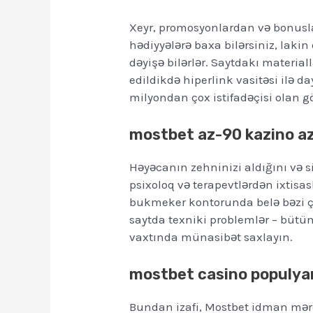
Xeyr, promosyonlardan və bonuslar
hədiyyələrə baxa bilərsiniz, lakin
dəyişə bilərlər. Saytdakı material
edildikdə hiperlink vasitəsi ilə 
milyondan çox istifadəçisi olan g
mostbet az-90 kazino a
Həyəcanın zehninizi aldığını və si
psixoloq və terapevtlərdən ixtisas
bukmeker kontorunda belə bəzi çət
saytda texniki problemlər – bütün 
vaxtında münasibət saxlayın.
mostbet casino populya
Bundan izafi, Mostbet idman mərcl