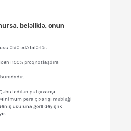
.
rsa, beləliklə, onun
usu əldə edə bilərlər.
ticəni 100% proqnozlaşdıra
 buradadır.
 Qəbul edilən pul çıxarışı
r. Minimum para çıxarışı məbləği
dəniş üsuluna görə dəyişlik
ir.