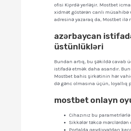
ofisi Kiprdə yerləşir. Mostbet ic
xidmət göstərən canlı müsahibə v
adresinə yazaraq da, Mostbet ilə 
azərbaycan istifad
üstünlükləri
Bundan artıq, bu şəkildə cavab 
istifadə etmək daha asandır. Bun
Mostbet bahis şirkətinin hər vah
də gənc olmasına üçün, loyallıq p
mostbet onlayn oy
Cihazınız bu parametrlərlə 
Sikkələr təkcə mərclərdən d
Portalda qeydiyyatdan keçd