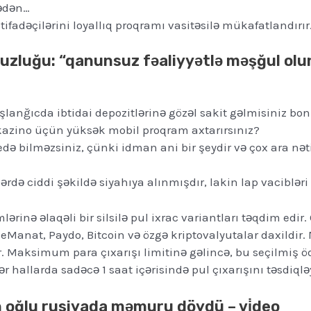
mədən…
ifadəçilərini loyallıq proqramı vasitəsilə mükafatlandırır
zluğu: “qanunsuz fəaliyyətlə məşğul olunu
aşlanğıcda ibtidai depozitlərinə gözəl sakit gəlmisiniz bon
kazino üçün yüksək mobil proqram axtarırsınız?
 edə bilməzsiniz, çünki idman ani bir şeydir və çox ara nə
ərdə ciddi şəkildə siyahıya alınmışdır, lakin lap vacibləri
rinə əlaqəli bir silsilə pul ixrac variantları təqdim edir.
 eManat, Paydo, Bitcoin və özgə kriptovalyutalar daxildi
. Maksimum para çıxarışı limitinə gəlincə, bu seçilmiş ö
r hallarda sadəcə 1 saat içərisində pul çıxarışını təsdiqləy
n oğlu rusiyada məmuru döydü – vi̇deo