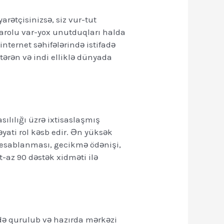
arətçisinizsə, siz vur-tut
r parolu var-yox unutduqları halda
internet səhifələrində istifadə
stərən və indi elliklə dünyada
sılılığı üzrə ixtisaslaşmış
əyati rol kəsb edir. Ən yüksək
 hesablanması, gecikmə ödənişi,
t-az 90 dəstək xidməti ilə
ldə qurulub və hazırda mərkəzi