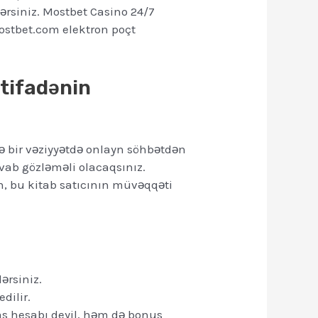
ərsiniz. Mostbet Casino 24/7
ostbet.com elektron poçt
stifadənin
 bir vəziyyətdə onlayn söhbətdən
vab gözləməli olacaqsınız.
n, bu kitab satıcının müvəqqəti
ərsiniz.
dilir.
as hesabı deyil, həm də bonus