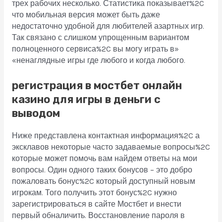
трех рабочих несколько. Статистика показывает%2C
что мобильная версия может быть даже
недостаточно удобной для любителей азартных игр.
Так связано с слишком упрощенным вариантом
полноценного сервиса%2C вы могу играть в»
«ненаглядные игры где любого и когда любого.
регистрация в мостбет онлайн
казино для игры в деньги с
выводом
Ниже представлена контактная информация%2C а
эксклавов некоторые часто задаваемые вопросы%2C
которые может помочь вам найдем ответы на мои
вопросы. Один одного таких бонусов – это добро
пожаловать бонус%2C который доступный новым
игрокам. Того получить этот бонус%2C нужно
зарегистрироваться в сайте Мостбет и внести
первый обналичить. Восстановление пароля в