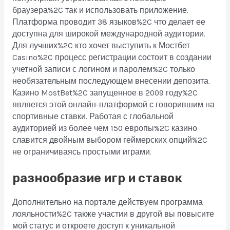
браузера%2C так и использовать приложение.
Платформа проводит 38 языков%2C что делает ее
доступна для широкой международной аудитории.
Для лучших%2C кто хочет выступить к Мостбет
Casino%2C процесс регистрации состоит в создании
учетной записи с логином и паролем%2C только
необязательным последующем внесении депозита.
Казино MostBet%2C запущенное в 2009 году%2C
является этой онлайн-платформой с говорившим на
спортивные ставки. Работая с глобальной
аудиторией из более чем 150 европы%2C казино
славится двойным выбором геймерских опций%2C
не ограничиваясь простыми играми.
разнообразие игр и ставок
Дополнительно на портале действуем программа
лояльности%2C также участии в другой вы повысите
мой статус и откроете доступ к уникальной