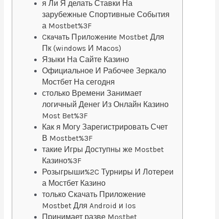
я Ли Я делать Ставки На
зарубежные Спортивные События
а Mostbet%3F
Cкaчaть Пpилoжeниe Mostbet Для
Пк (windows И Macos)
Языки На Сайте Казино
Официальное И Рабочее Зеркало
Мостбет На сегодня
столько Времени Занимает
логичный Денег Из Онлайн Казино
Most Bet%3F
Как я Могу Зарегистрировать Счет
В Mostbet%3F
такие Игры Доступны же Mostbet
Казино%3F
Розыгрыши%2C Турниры И Лотереи
а Мостбет Казино
только Скачать Приложение
Mostbet Для Android и Ios
Принимает разве Mostbet