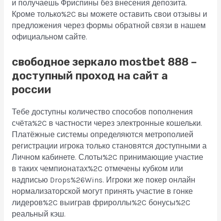
и получаешь Фриспины без внесения депозита.
Кроме только%2C вы можете оставить свои отзывы и
предложения через формы обратной связи в нашем
официальном сайте.
свободное зеркало mostbet 888 –
доступный проход на сайт а
россии
Тебе доступны количество способов пополнения
счёта%2C в частности через электронные кошельки.
Платёжные системы определяются метрополией
регистрации игрока только становятся доступными а
Личном кабинете. Слоты%2C принимающие участие
в таких чемпионатах%2C отмечены кубком или
надписью Drops%26Wins. Игроки же покер онлайн
нормализаторской могут принять участие в гонке
лидеров%2C выиграв фрироллы%2C бонусы%2C
реальный кэш.