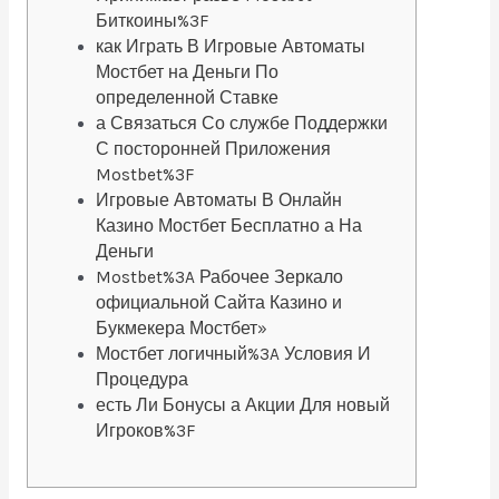
Биткоины%3F
как Играть В Игровые Автоматы
Мостбет на Деньги По
определенной Ставке
а Связаться Со службе Поддержки
С посторонней Приложения
Mostbet%3F
Игровые Автоматы В Онлайн
Казино Мостбет Бесплатно а На
Деньги
Mostbet%3A Рабочее Зеркало
официальной Сайта Казино и
Букмекера Мостбет»
Мостбет логичный%3A Условия И
Процедура
есть Ли Бонусы а Акции Для новый
Игроков%3F