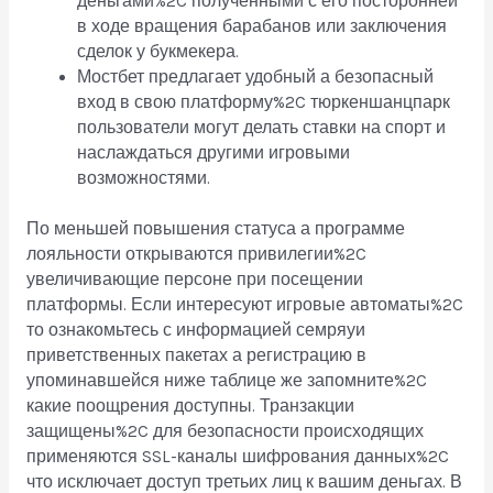
деньгами%2C полученными с его посторонней
в ходе вращения барабанов или заключения
сделок у букмекера.
Мостбет предлагает удобный а безопасный
вход в свою платформу%2C тюркеншанцпарк
пользователи могут делать ставки на спорт и
наслаждаться другими игровыми
возможностями.
По меньшей повышения статуса а программе
лояльности открываются привилегии%2C
увеличивающие персоне при посещении
платформы. Если интересуют игровые автоматы%2C
то ознакомьтесь с информацией семряуи
приветственных пакетах а регистрацию в
упоминавшейся ниже таблице же запомните%2C
какие поощрения доступны. Транзакции
защищены%2C для безопасности происходящих
применяются SSL-каналы шифрования данных%2C
что исключает доступ третьих лиц к вашим деньгах. В