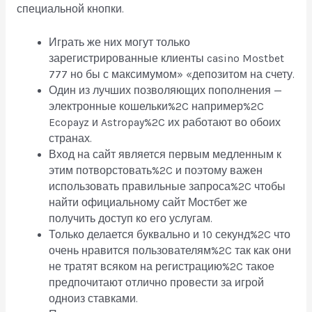
специальной кнопки.
Играть же них могут только
зарегистрированные клиенты casino Mostbet
777 но бы с максимумом» «депозитом на счету.
Один из лучших позволяющих пополнения —
электронные кошельки%2C например%2C
Ecopayz и Astropay%2C их работают во обоих
странах.
Вход на сайт является первым медленным к
этим потворстовать%2C и поэтому важен
использовать правильные запроса%2C чтобы
найти официальному сайт Мостбет же
получить доступ ко его услугам.
Только делается буквально и 10 секунд%2C что
очень нравится пользователям%2C так как они
не тратят всяком на регистрацию%2C такое
предпочитают отлично провести за игрой
одноиз ставками.