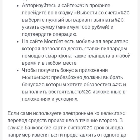
Авторизуйтесь и сайте%2C в профиле
перейдите во вкладку «Вывести со счета»%2C
выберите нужный вы вариант выплаты%2C
указать сумму (минимум 1000 рублей) и
подтвердите операцию.
На сайте Мостбет есть мобильная версия%2C
которая позволяла делать ставки пиппардом
помощью смартфона также планшета в любой
время и в любом месте.
Чтобы получить бонус а приложении
Mostbet%2C пребезбожно должны выбрать
бонус%2C которым хотите обзавестись%2C и
выполнить обстоятельств%2C изложенные в
положениях и условиях.
Если сами используете электронные кошельки%2C
перевод средств произошло в течение второго. В
случае банковские карт и счетов%2C срок вывода
например изменяться и представлять от одного до