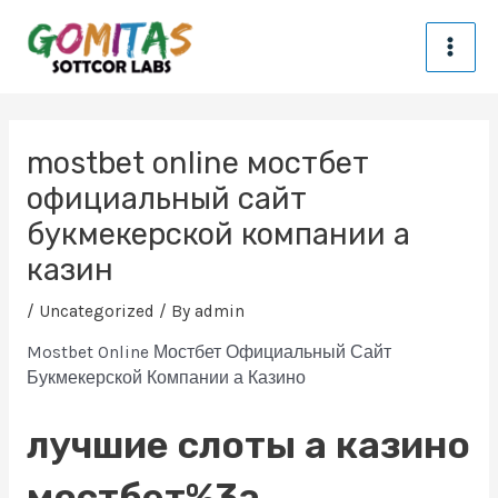
Skip
MA
to
content
ME
Post
navigation
mostbet online мостбет
официальный сайт
букмекерской компании а
казин
/
Uncategorized
/ By
admin
Mostbet Online Мостбет Официальный Сайт
Букмекерской Компании а Казино
лучшие слоты а казино
мостбет%3a