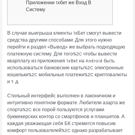
Приложении 1хбет же Вход В
Систему
В случае выигрыша клиенты 1хБет смогут вывести
средства другими способами. Для этого нужно
перейти и раздел «Вывод» же выбрать подходящую
платежную систему. Для того%2C чтобы вывести
кварплату из приложения 1xBet на Android быть
использоваться банковские карты%2C электронные
кошельки%2C мобильные платежи%2C криптовалюты
и т. д.
Стильный интерфейс выполнен в лаконичном и
интуитивно понятном формате. Любители азарта же
спорта%2C все порой пользуются услугами
букмекерских контор со смартфонов и планшетов. А
каждая уважающая себя БК стремится повысив
комфорт пользователей%2C однако разрабатывает