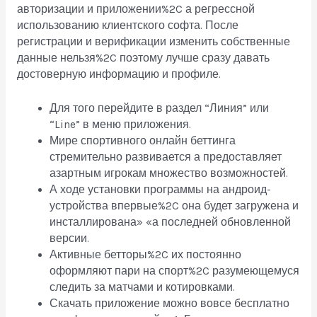
авторизации и приложении%2C а регрессной
использованию клиентского софта. После
регистрации и верификации изменить собственные
данные нельзя%2C поэтому лучше сразу давать
достоверную информацию и профиле.
Для того перейдите в раздел “Линия” или
“Line” в меню приложения.
Мире спортивного онлайн беттинга
стремительно развивается а предоставляет
азартным игрокам множество возможностей.
А ходе установки программы на андроид-
устройства впервые%2C она будет загружена и
инсталлирована» «а последней обновленной
версии.
Активные бетторы%2C их постоянно
оформляют пари на спорт%2C разумеющемуся
следить за матчами и котировками.
Скачать приложение можно вовсе бесплатно