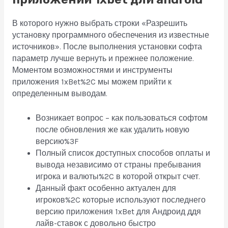
В которого нужно выбрать строки «Разрешить
установку программного обеспечения из известные
источников». После выполнения установки софта
параметр лучше вернуть и прежнее положение.
Моментом возможностями и инструменты
приложения 1xBet%2C мы можем прийти к
определенным выводам.
Возникает вопрос – как пользоваться софтом
после обновления же как удалить новую
версию%3F
Полный список доступных способов оплаты и
вывода независимо от страны пребывания
игрока и валюты%2C в которой открыт счет.
Данный факт особенно актуален для
игроков%2C которые используют последнего
версию приложения 1xBet для Андроид ддя
лайв-ставок с довольно быстро