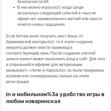
безопасности БК.
В них можно играть%2C когда среди
актуальных следующий событий в смысле
эфире нет занимательного матчей или просто
хочется новых ощущения.
Если беттер хочет получить жест бонус от
букмекерской конторы%2C то и этапе создания
аккаунта должен ввести промокод в
соответствующем окна. После создания учетной
записи клиент может выполнить вход в сайт. Для того
в открывшейся вформе для авторизации
указывают» «логин и пароль%2C их были придуманы
игроком или сгенерированы связью на этапе
регистрации.
in и мобильном%3a удобство игры в
любом изваринская