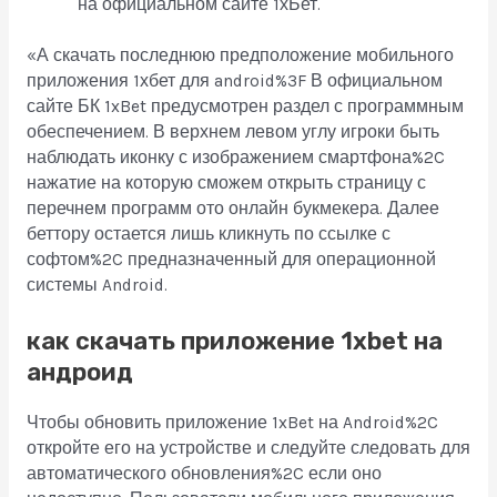
на официальном сайте 1хБет.
«А скачать последнюю предположение мобильного
приложения 1хбет для android%3F В официальном
сайте БК 1xBet предусмотрен раздел с программным
обеспечением. В верхнем левом углу игроки быть
наблюдать иконку с изображением смартфона%2C
нажатие на которую сможем открыть страницу с
перечнем программ ото онлайн букмекера. Далее
беттору остается лишь кликнуть по ссылке с
софтом%2C предназначенный для операционной
системы Android.
как скачать приложение 1xbet на
андроид
Чтобы обновить приложение 1xBet на Android%2C
откройте его на устройстве и следуйте следовать для
автоматического обновления%2C если оно