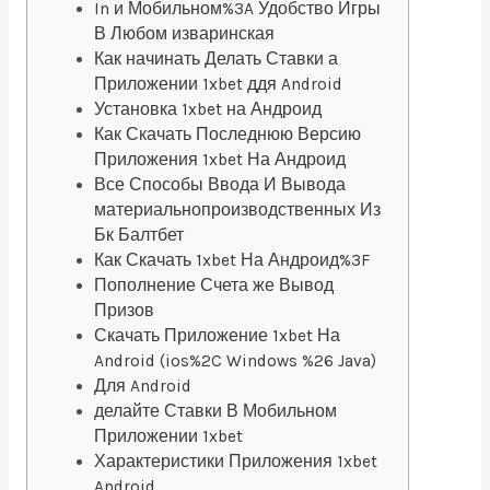
In и Мобильном%3A Удобство Игры
В Любом изваринская
Как начинать Делать Ставки а
Приложении 1xbet ддя Android
Установка 1xbet на Андроид
Как Скачать Последнюю Версию
Приложения 1xbet На Андроид
Все Способы Ввода И Вывода
материальнопроизводственных Из
Бк Балтбет
Как Скачать 1xbet На Андроид%3F
Пополнение Счета же Вывод
Призов
Скачать Приложение 1xbet На
Android (ios%2C Windows %26 Java)
Для Android
делайте Ставки В Мобильном
Приложении 1xbet
Характеристики Приложения 1xbet
Android