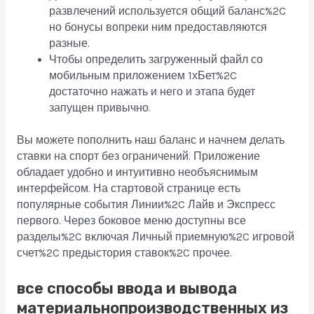
развлечений используется общий баланс%2C
но бонусы вопреки ним предоставляются
разные.
Чтобы определить загруженный файл со
мобильным приложением 1хБет%2C
достаточно нажать и него и этапа будет
запущен привычно.
Вы можете пополнить наш баланс и начнем делать
ставки на спорт без ограничений. Приложение
обладает удобно и интуитивно необъяснимым
интерфейсом. На стартовой странице есть
популярные события Линии%2C Лайв и Экспресс
первого. Через боковое меню доступны все
разделы%2C включая Личный приемную%2C игровой
счет%2C предыстория ставок%2C прочее.
все способы ввода и вывода
материальнопроизводственных из