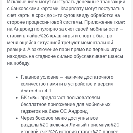
Исключением могут выступать денежные транзакции
с банковскими картами. Кварплату могут поступать в
счет карты в срок до 5-ти суток ввиду обработки на
стороне процессинговой системы. Приложение 1xBet
на Андроид популярно за счет своей мобильности —
ставки в лайве%2C краш-игры и спорт с быстро
меняющейся ситуацией требуют моментальной
реакции. А заключение пари прямо во первых игры
находясь на стадионе сильно обуславливает шансы
на победу.
Главное условие — наличие достаточного
количество памяти в устройстве и версия
Android от 4. 1.
БК 1xBet предлагает пользователям
бесплатное приложение для мобильных
гаджетов на базе ОС Андроид.
Через боковое меню доступны все
разделы%2C включая Личный приемную%2C
игровой счет%2C история ставок%2C прочее.