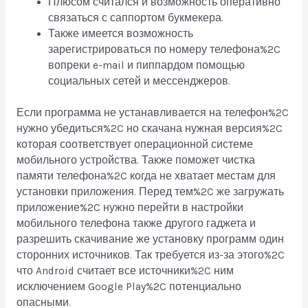
Плюсом считался и возможность оперативно
связаться с саппортом букмекера.
Также имеется возможность
зарегистрироваться по номеру телефона%2C
вопреки e-mail и пиппардом помощью
социальных сетей и мессенджеров.
Если программа не устанавливается на телефон%2C
нужно убедиться%2C но скачана нужная версия%2C
которая соответствует операционной системе
мобильного устройства. Также поможет чистка
памяти телефона%2C когда не хватает местам для
установки приложения. Перед тем%2C же загружать
приложение%2C нужно перейти в настройки
мобильного телефона также другого гаджета и
разрешить скачивание же установку программ один
сторонних источников. Так требуется из-за этого%2C
что Android считает все источники%2C ним
исключением Google Play%2C потенциально
опасными.