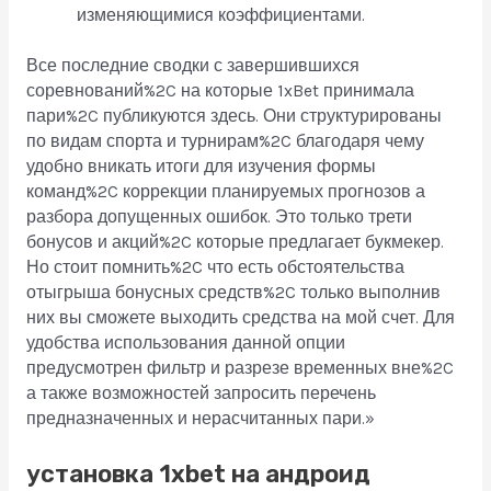
изменяющимися коэффициентами.
Все последние сводки с завершившихся
соревнований%2C на которые 1xBet принимала
пари%2C публикуются здесь. Они структурированы
по видам спорта и турнирам%2C благодаря чему
удобно вникать итоги для изучения формы
команд%2C коррекции планируемых прогнозов а
разбора допущенных ошибок. Это только трети
бонусов и акций%2C которые предлагает букмекер.
Но стоит помнить%2C что есть обстоятельства
отыгрыша бонусных средств%2C только выполнив
них вы сможете выходить средства на мой счет. Для
удобства использования данной опции
предусмотрен фильтр и разрезе временных вне%2C
а также возможностей запросить перечень
предназначенных и нерасчитанных пари.»
установка 1xbet на андроид