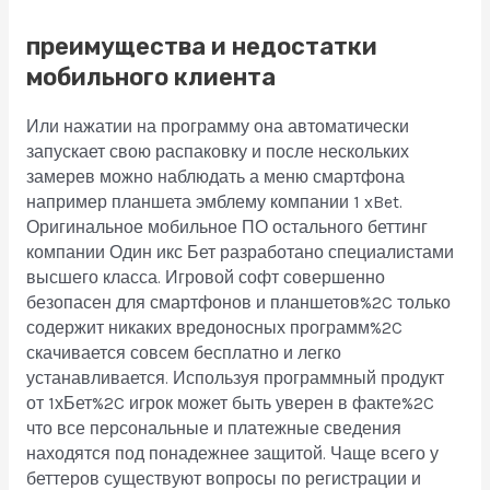
преимущества и недостатки
мобильного клиента
Или нажатии на программу она автоматически
запускает свою распаковку и после нескольких
замерев можно наблюдать а меню смартфона
например планшета эмблему компании 1 xBet.
Оригинальное мобильное ПО остального беттинг
компании Один икс Бет разработано специалистами
высшего класса. Игровой софт совершенно
безопасен для смартфонов и планшетов%2C только
содержит никаких вредоносных программ%2C
скачивается совсем бесплатно и легко
устанавливается. Используя программный продукт
от 1хБет%2C игрок может быть уверен в факте%2C
что все персональные и платежные сведения
находятся под понадежнее защитой. Чаще всего у
беттеров существуют вопросы по регистрации и