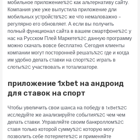
мобильное приложение%2C как альтернативу сайту.
Компания уже уже выпустила приложение дли
мобильных устройств%2C же что немаловажно –
регулярно его обновляет. А если вы получить
полный функционал сайта в вашем смартфоне%2C у
нас на Русском Плей Маркете%2C данную программу
можно скачать вовсе бесплатно. Сегодня клиенты
компании могут посторонней решать%2C где и когда
им удобно делать ставки на спорт%2C играть в
слоты%2C участвовать и тотализаторе.
приложение 1xbet на андроид
для ставок на спорт
Чтобы увеличить свои шанса на победу в 1xBet%2C
исследуйте же анализируйте события%2C чем чем
делать ставки. Управляйте своим банкроллом%2C
ставя только которой сумму%2C которую могу
позволить себе потеряете%2C и применяйте