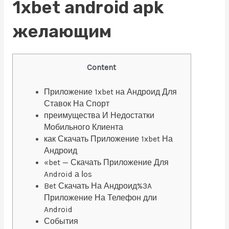
1xbet android apk
желающим
Content
Приложение 1xbet на Андроид Для
Ставок На Спорт
преимущества И Недостатки
Мобильного Клиента
как Скачать Приложение 1xbet На
Андроид
«bet — Скачать Приложение Для
Android а Іos
Bet Скачать На Андроид%3A
Приложение На Телефон дли
Android
События